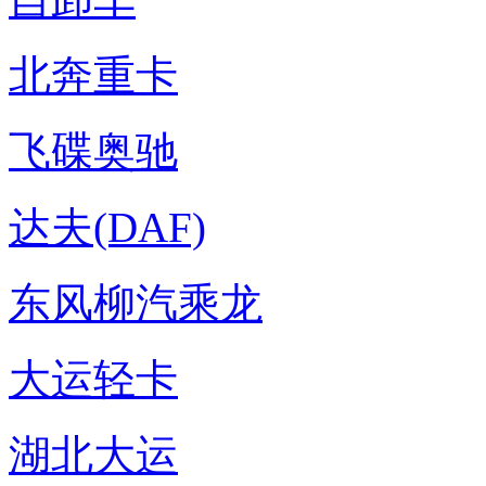
北奔重卡
飞碟奥驰
达夫(DAF)
东风柳汽乘龙
大运轻卡
湖北大运