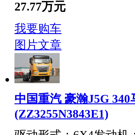
27.77万元
我要购车
图片
文章
中国重汽 豪瀚J5G 34
(ZZ3255N3843E1)
驱动形式：
6X4
发动机