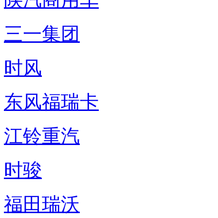
三一集团
时风
东风福瑞卡
江铃重汽
时骏
福田瑞沃