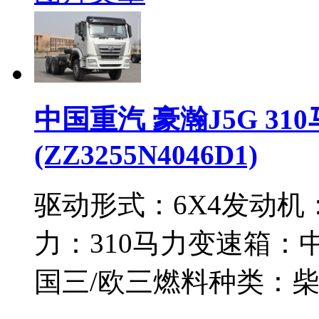
中国重汽 豪瀚J5G 31
(ZZ3255N4046D1)
驱动形式：
6X4
发动机
力：
310马力
变速箱：
国三/欧三
燃料种类：