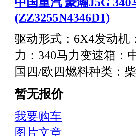
中国重汽 豪瀚J5G 34
(ZZ3255N4346D1)
驱动形式：
6X4
发动机
力：
340马力
变速箱：
国四/欧四
燃料种类：
暂无报价
我要购车
图片
文章