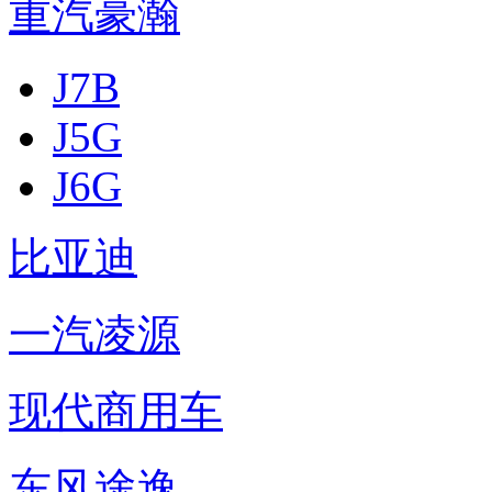
重汽豪瀚
J7B
J5G
J6G
比亚迪
一汽凌源
现代商用车
东风途逸