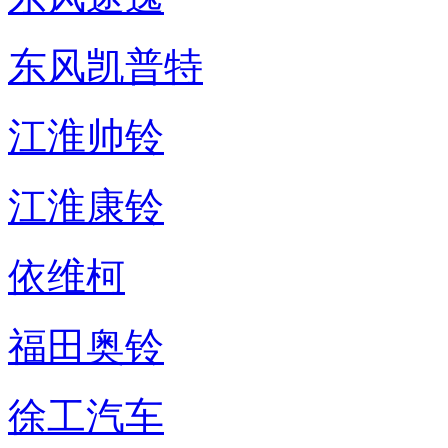
东风凯普特
江淮帅铃
江淮康铃
依维柯
福田奥铃
徐工汽车