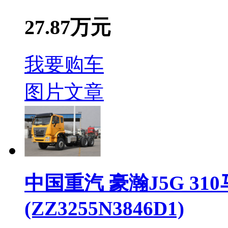
27.87万元
我要购车
图片
文章
中国重汽 豪瀚J5G 31
(ZZ3255N3846D1)