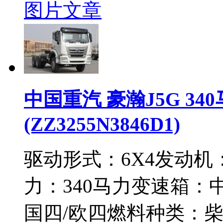
图片
文章
中国重汽 豪瀚J5G 34
(ZZ3255N3846D1)
驱动形式：
6X4
发动机
力：
340马力
变速箱：
国四/欧四
燃料种类：