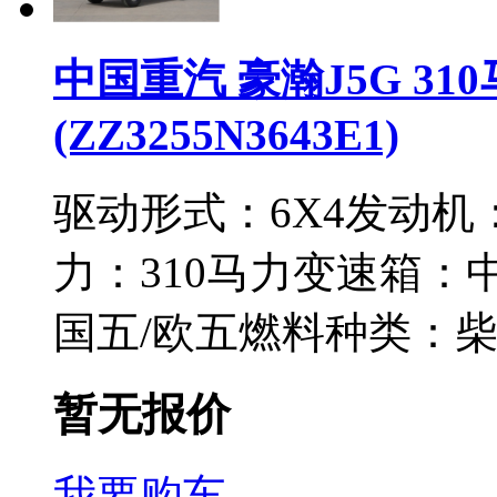
中国重汽 豪瀚J5G 31
(ZZ3255N3643E1)
驱动形式：
6X4
发动机
力：
310马力
变速箱：
国五/欧五
燃料种类：
暂无报价
我要购车