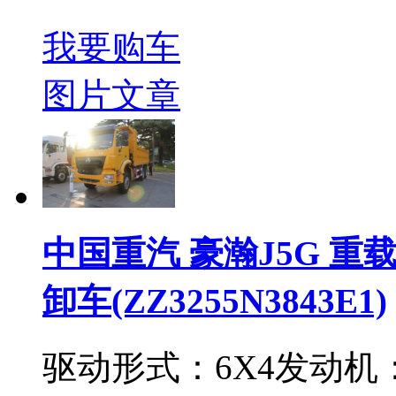
我要购车
图片
文章
中国重汽 豪瀚J5G 重载版
卸车(ZZ3255N3843E1)
驱动形式：
6X4
发动机