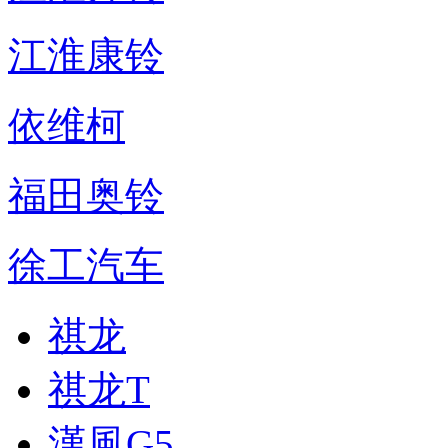
江淮康铃
依维柯
福田奥铃
徐工汽车
祺龙
祺龙T
漢風G5