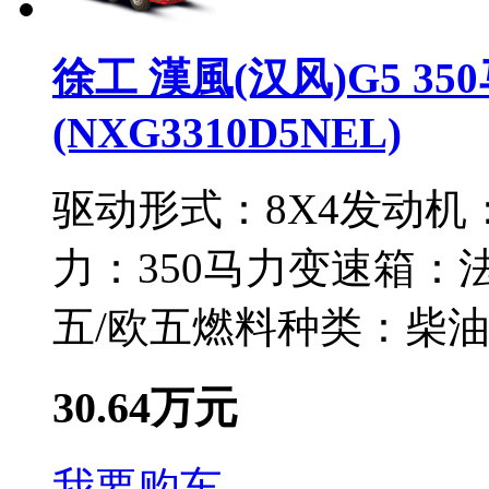
徐工 漢風(汉风)G5 350
(NXG3310D5NEL)
驱动形式：
8X4
发动机
力：
350马力
变速箱：
法
五/欧五
燃料种类：
柴
30.64万元
我要购车