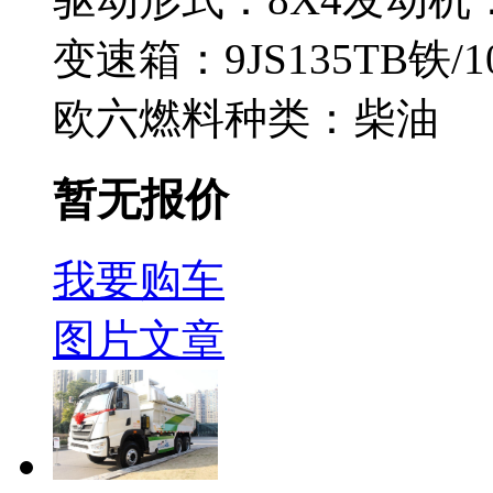
变速箱：
9JS135TB铁/
欧六
燃料种类：
柴油
暂无报价
我要购车
图片
文章