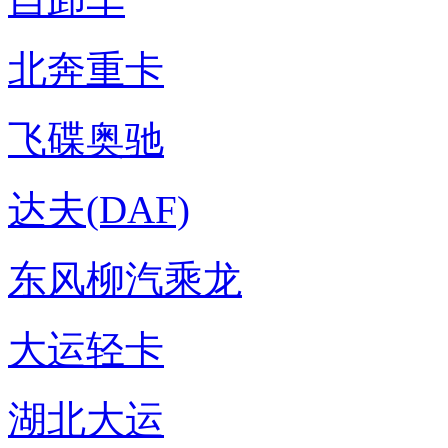
北奔重卡
飞碟奥驰
达夫(DAF)
东风柳汽乘龙
大运轻卡
湖北大运