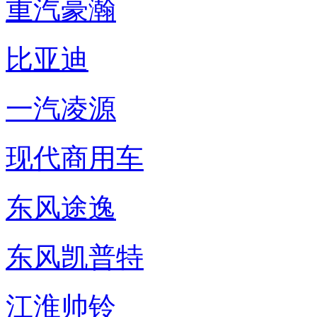
重汽豪瀚
比亚迪
一汽凌源
现代商用车
东风途逸
东风凯普特
江淮帅铃