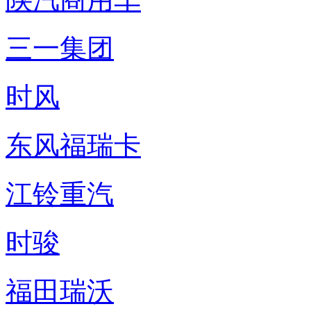
三一集团
时风
东风福瑞卡
江铃重汽
时骏
福田瑞沃