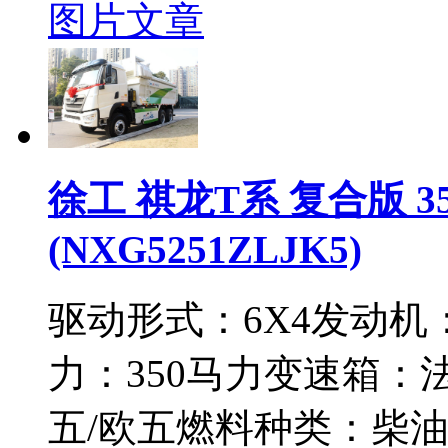
图片
文章
徐工 祺龙T系 复合版 35
(NXG5251ZLJK5)
驱动形式：
6X4
发动机
力：
350马力
变速箱：
法
五/欧五
燃料种类：
柴