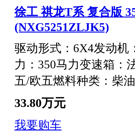
徐工 祺龙T系 复合版 35
(NXG5251ZLJK5)
驱动形式：
6X4
发动机
力：
350马力
变速箱：
法
五/欧五
燃料种类：
柴
33.80万元
我要购车