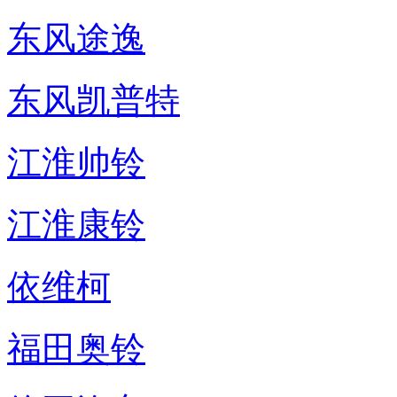
东风途逸
东风凯普特
江淮帅铃
江淮康铃
依维柯
福田奥铃