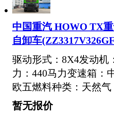
中国重汽 HOWO TX重卡
自卸车(ZZ3317V326GF
驱动形式：
8X4
发动机
力：
440马力
变速箱：
欧五
燃料种类：
天然气
暂无报价