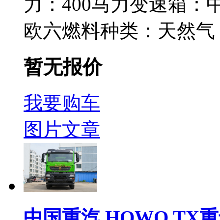
力：
400马力
变速箱：
欧六
燃料种类：
天然气
暂无报价
我要购车
图片
文章
中国重汽 HOWO TX重卡