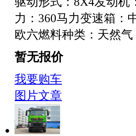
驱动形式：
8X4
发动机
力：
360马力
变速箱：
欧六
燃料种类：
天然气
暂无报价
我要购车
图片
文章