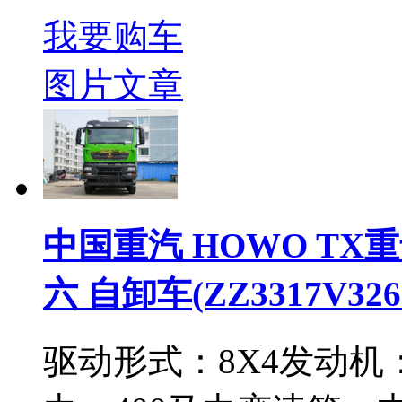
我要购车
图片
文章
中国重汽 HOWO TX重卡 
六 自卸车(ZZ3317V326
驱动形式：
8X4
发动机