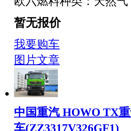
欧六
燃料种类：
天然气
暂无报价
我要购车
图片
文章
中国重汽 HOWO TX重卡
车(ZZ3317V326GF1)