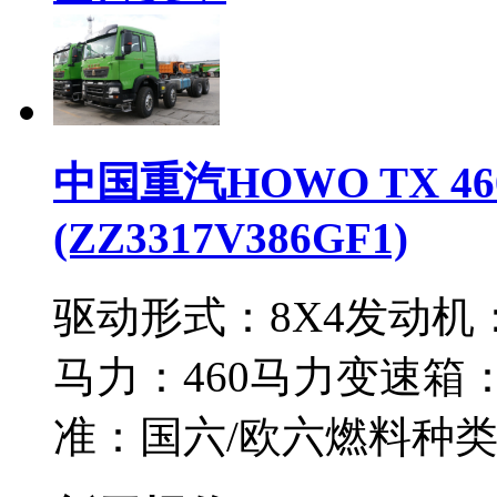
中国重汽HOWO TX 46
(ZZ3317V386GF1)
驱动形式：
8X4
发动机
马力：
460马力
变速箱
准：
国六/欧六
燃料种