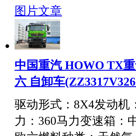
图片
文章
中国重汽 HOWO TX重卡 
六 自卸车(ZZ3317V326
驱动形式：
8X4
发动机
力：
360马力
变速箱：