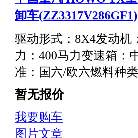
卸车(ZZ3317V286GF1)
驱动形式：
8X4
发动机
力：
400马力
变速箱：
准：
国六/欧六
燃料种
暂无报价
我要购车
图片
文章