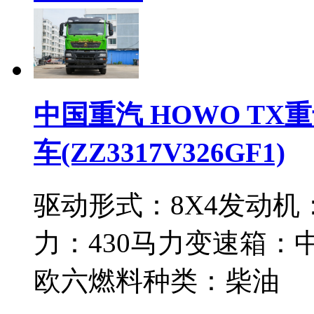
中国重汽 HOWO TX重卡
车(ZZ3317V326GF1)
驱动形式：
8X4
发动机
力：
430马力
变速箱：
欧六
燃料种类：
柴油