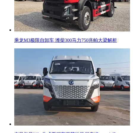
乘龙M3极限自卸车 潍柴300马力750兆帕大梁解析