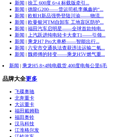
新闻
|
徐工 600度 6×4 标载版牵引...
新闻
|
德龍G200——货运司机李佩鑫的“...
新闻
|
欧航H新品强势登陆川渝——物流...
新闻
|
欧曼银河TM自卸车 工地盲区防护...
新闻
|
福田汽车启明星——全球首款纯电...
新闻
|
上汽跃进纯电轻卡大拿T1——引领...
新闻
|
乘龙H7 Pro大单桥——智能出行...
新闻
|
六安市交通执法查获违法运输二氧...
新闻
|
魏师傅的转变——乘龙H5V燃气重...
新闻
|
乘龙H5 8×4纯电载货 400度电每公里6毛
品牌大全
更多
飞碟奥驰
北奔重卡
大运重卡
福田戴姆勒
福田奥铃
汉马科技
江淮格尔发
江铃汽车