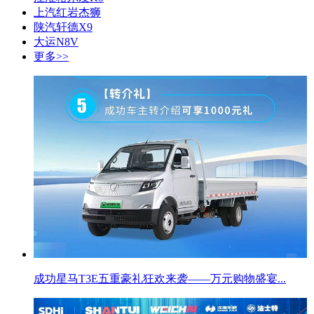
上汽红岩杰狮
陕汽轩德X9
大运N8V
更多>>
成功星马T3E五重豪礼狂欢来袭——万元购物盛宴...