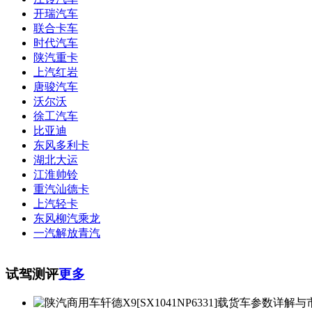
开瑞汽车
联合卡车
时代汽车
陕汽重卡
上汽红岩
唐骏汽车
沃尔沃
徐工汽车
比亚迪
东风多利卡
湖北大运
江淮帅铃
重汽汕德卡
上汽轻卡
东风柳汽乘龙
一汽解放青汽
试驾测评
更多