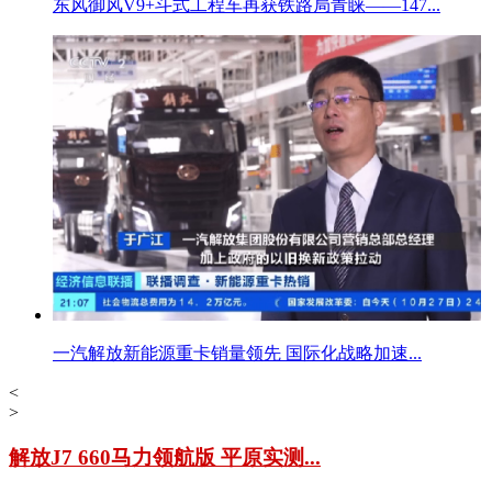
东风御风V9+斗式工程车再获铁路局青睐——147...
一汽解放新能源重卡销量领先 国际化战略加速...
<
>
解放J7 660马力领航版 平原实测...