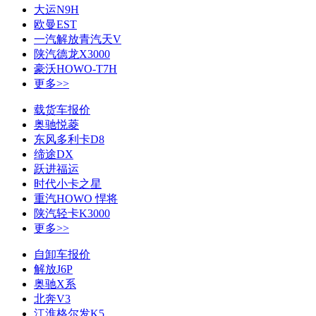
大运N9H
欧曼EST
一汽解放青汽天V
陕汽德龙X3000
豪沃HOWO-T7H
更多>>
载货车报价
奥驰悦菱
东风多利卡D8
缔途DX
跃进福运
时代小卡之星
重汽HOWO 悍将
陕汽轻卡K3000
更多>>
自卸车报价
解放J6P
奥驰X系
北奔V3
江淮格尔发K5