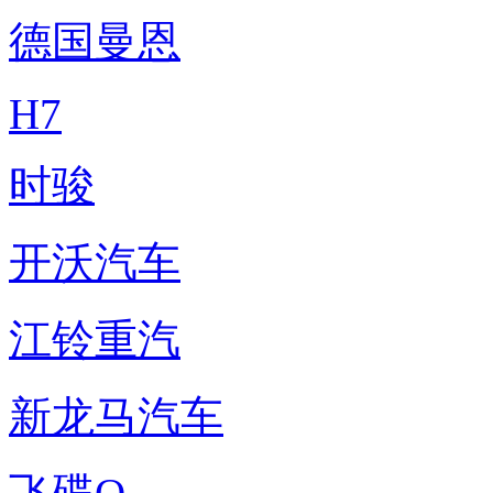
德国曼恩
H7
时骏
开沃汽车
江铃重汽
新龙马汽车