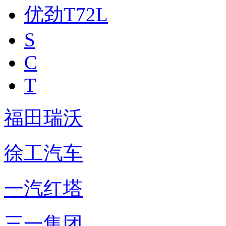
优劲T72L
S
C
T
福田瑞沃
徐工汽车
一汽红塔
三一集团