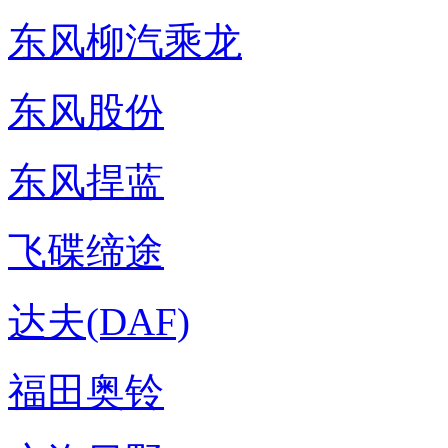
东风柳汽乘龙
东风股份
东风捍蓝
飞碟缔途
达夫(DAF)
福田奥铃