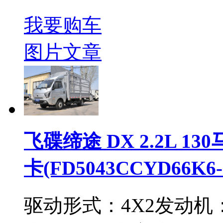
我要购车
图片
文章
飞碟缔途 DX 2.2L 13
卡(FD5043CCYD66K6-
驱动形式：
4X2
发动机