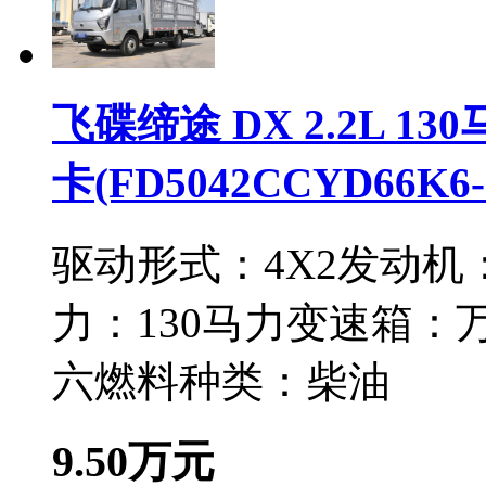
飞碟缔途 DX 2.2L 13
卡(FD5042CCYD66K6-
驱动形式：
4X2
发动机
力：
130马力
变速箱：
六
燃料种类：
柴油
9.50万元