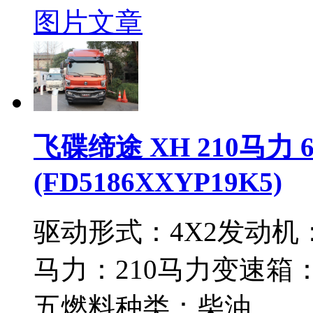
图片
文章
飞碟缔途 XH 210马力
(FD5186XXYP19K5)
驱动形式：
4X2
发动机
马力：
210马力
变速箱
五
燃料种类：
柴油