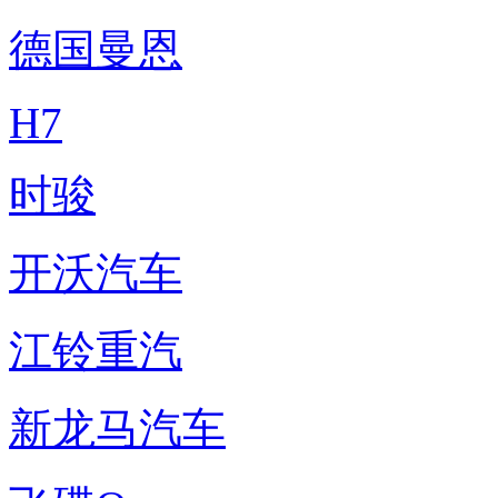
德国曼恩
H7
时骏
开沃汽车
江铃重汽
新龙马汽车