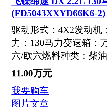
飞碟缔途 DX 2.2L 13
(FD5043XXYD66K6-2)
驱动形式：
4X2
发动机
力：
130马力
变速箱：
六/欧六
燃料种类：
柴
11.00万元
我要购车
图片
文章