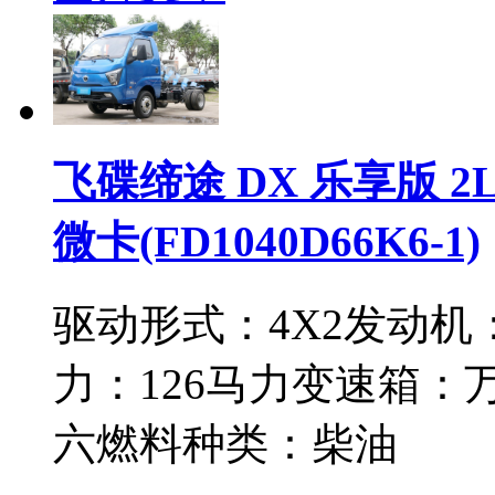
飞碟缔途 DX 乐享版 2L
微卡(FD1040D66K6-1)
驱动形式：
4X2
发动机
力：
126马力
变速箱：
六
燃料种类：
柴油