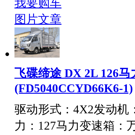
我要购车
图片
文章
飞碟缔途 DX 2L 126
(FD5040CCYD66K6-1)
驱动形式：
4X2
发动机
力：
127马力
变速箱：