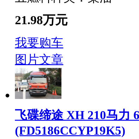
21.98万元
我要购车
图片
文章
飞碟缔途 XH 210马力
(FD5186CCYP19K5)