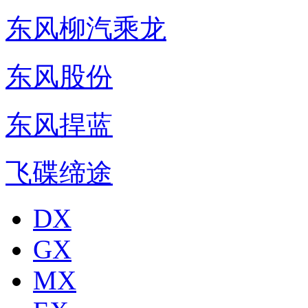
东风柳汽乘龙
东风股份
东风捍蓝
飞碟缔途
DX
GX
MX