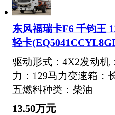
东风福瑞卡F6 千钧王 1
轻卡(EQ5041CCYL8G
驱动形式：
4X2
发动机
力：
129马力
变速箱：
长
五
燃料种类：
柴油
13.50万元