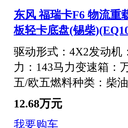
东风 福瑞卡F6 物流重载
板轻卡底盘(锡柴)(EQ10
驱动形式：
4X2
发动机
力：
143马力
变速箱：
万
五/欧五
燃料种类：
柴
12.68万元
我要购车