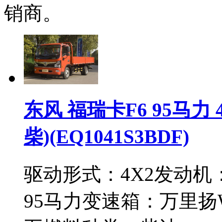
销商。
东风 福瑞卡F6 95马力 
柴)(EQ1041S3BDF)
驱动形式：
4X2
发动机
95马力
变速箱：
万里扬W