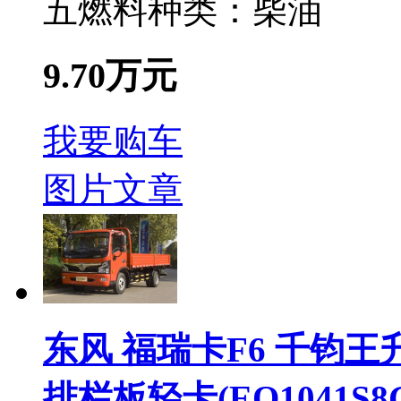
五
燃料种类：
柴油
9.70万元
我要购车
图片
文章
东风 福瑞卡F6 千钧王升级
排栏板轻卡(EQ1041S8