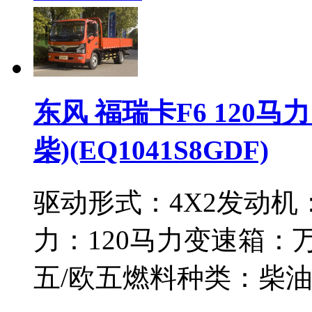
东风 福瑞卡F6 120马力
柴)(EQ1041S8GDF)
驱动形式：
4X2
发动机
力：
120马力
变速箱：
万
五/欧五
燃料种类：
柴