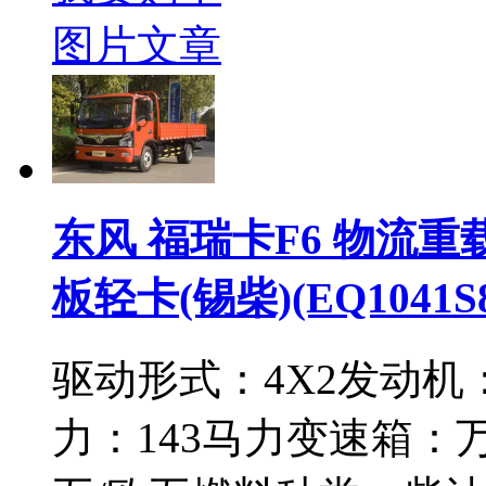
图片
文章
东风 福瑞卡F6 物流重载
板轻卡(锡柴)(EQ1041S
驱动形式：
4X2
发动机
力：
143马力
变速箱：
万