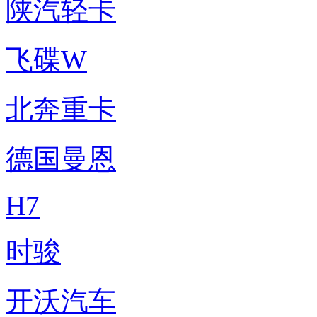
陕汽轻卡
飞碟W
北奔重卡
德国曼恩
H7
时骏
开沃汽车