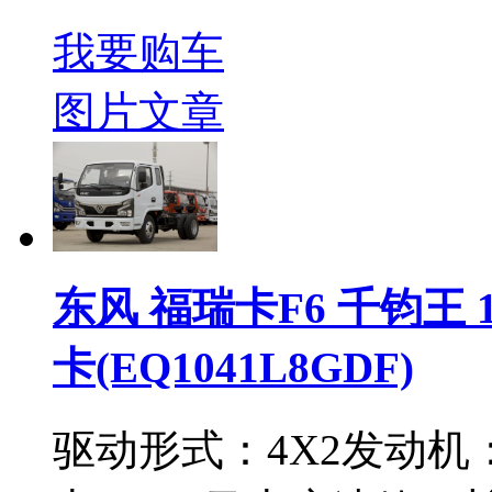
我要购车
图片
文章
东风 福瑞卡F6 千钧王 
卡(EQ1041L8GDF)
驱动形式：
4X2
发动机