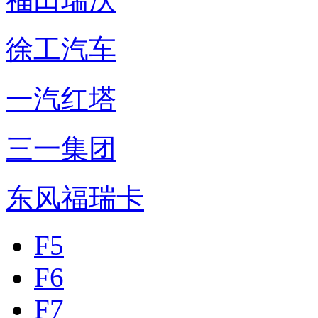
徐工汽车
一汽红塔
三一集团
东风福瑞卡
F5
F6
F7