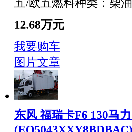
五/欧五
燃料种类：
柴
12.68万元
我要购车
图片
文章
东风 福瑞卡F6 130马力
(EQ5043XXY8BDBAC