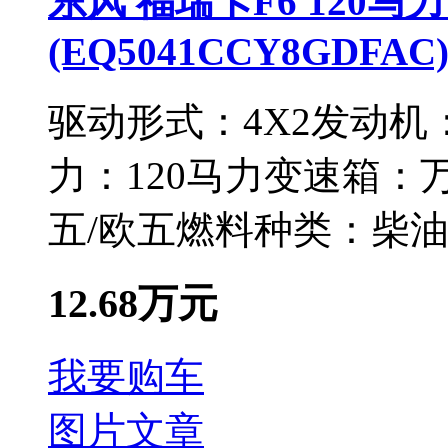
东风 福瑞卡F6 120马力
(EQ5041CCY8GDFAC
驱动形式：
4X2
发动机
力：
120马力
变速箱：
万
五/欧五
燃料种类：
柴
12.68万元
我要购车
图片
文章