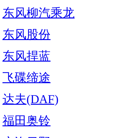
东风柳汽乘龙
东风股份
东风捍蓝
飞碟缔途
达夫(DAF)
福田奥铃