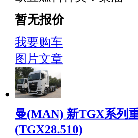
暂无报价
我要购车
图片
文章
曼(MAN) 新TGX系列重
(TGX28.510)