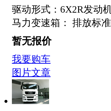
驱动形式：
6X2R
发动
马力
变速箱：
排放标准
暂无报价
我要购车
图片
文章