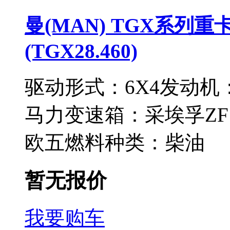
曼(MAN) TGX系列重卡
(TGX28.460)
驱动形式：
6X4
发动机
马力
变速箱：
采埃孚ZF1
欧五
燃料种类：
柴油
暂无报价
我要购车