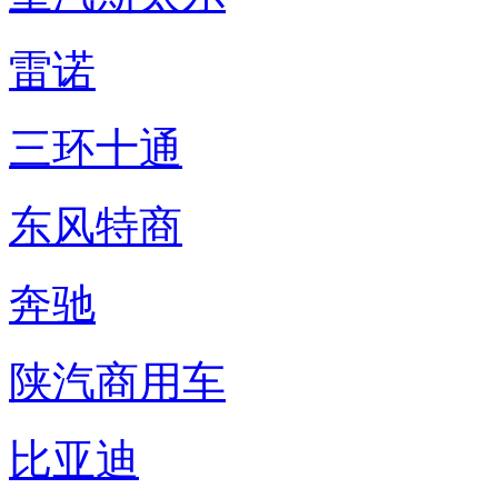
雷诺
三环十通
东风特商
奔驰
陕汽商用车
比亚迪