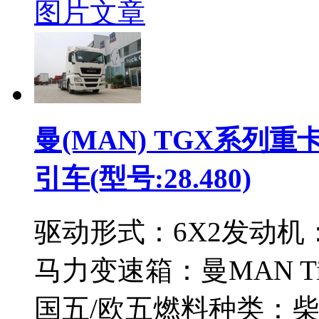
图片
文章
曼(MAN) TGX系列重卡
引车(型号:28.480)
驱动形式：
6X2
发动机
马力
变速箱：
曼MAN Tip
国五/欧五
燃料种类：