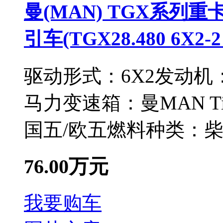
曼(MAN) TGX系列重卡
引车(TGX28.480 6X2-2
驱动形式：
6X2
发动机
马力
变速箱：
曼MAN Tip
国五/欧五
燃料种类：
76.00万元
我要购车