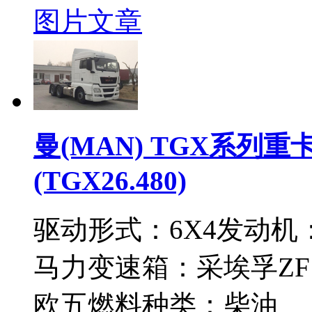
图片
文章
曼(MAN) TGX系列重卡
(TGX26.480)
驱动形式：
6X4
发动机
马力
变速箱：
采埃孚ZF1
欧五
燃料种类：
柴油