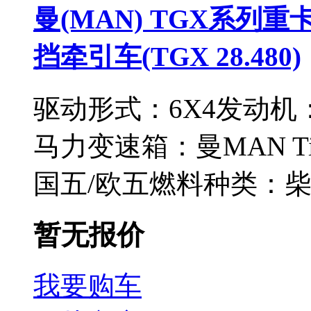
曼(MAN) TGX系列重卡
挡牵引车(TGX 28.480)
驱动形式：
6X4
发动机
马力
变速箱：
曼MAN Tip
国五/欧五
燃料种类：
暂无报价
我要购车