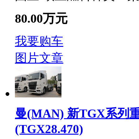
80.00万元
我要购车
图片
文章
曼(MAN) 新TGX系列重
(TGX28.470)