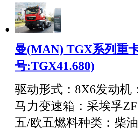
曼(MAN) TGX系列重卡
号:TGX41.680)
驱动形式：
8X6
发动机
马力
变速箱：
采埃孚ZF 1
五/欧五
燃料种类：
柴