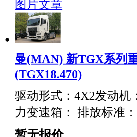
图片
文章
曼(MAN) 新TGX系列重
(TGX18.470)
驱动形式：
4X2
发动机
力
变速箱：
排放标准：
暂无报价