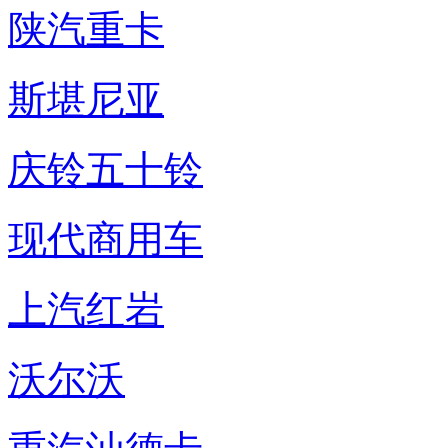
陕汽重卡
斯堪尼亚
庆铃五十铃
现代商用车
上汽红岩
沃尔沃