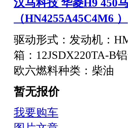
汉马科技 华菱H9 450
（HN4255A45C4M6 ）
驱动形式：
发动机：
HM
箱：
12JSDX220TA-B铝
欧六
燃料种类：
柴油
暂无报价
我要购车
图片
文章