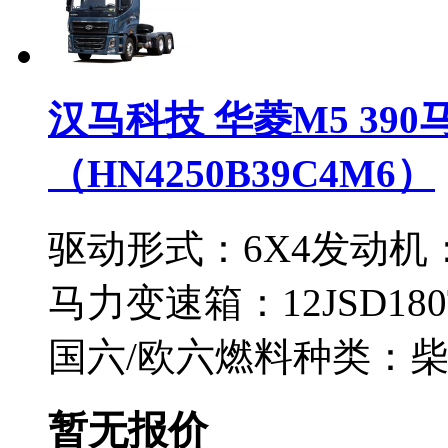
汉马科技 华菱M5 390
（HN4250B39C4M6）
驱动形式：
6X4
发动机
马力
变速箱：
12JSD18
国六/欧六
燃料种类：
暂无报价