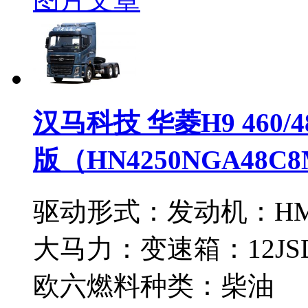
汉马科技 华菱H9 460/
版（HN4250NGA48C8
驱动形式：
发动机：
HM
大马力：
变速箱：
12J
欧六
燃料种类：
柴油