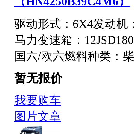
（HN4250B39C4M6）
驱动形式：
6X4
发动机
马力
变速箱：
12JSD18
国六/欧六
燃料种类：
暂无报价
我要购车
图片
文章