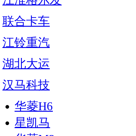
联合卡车
江铃重汽
湖北大运
汉马科技
华菱H6
星凯马