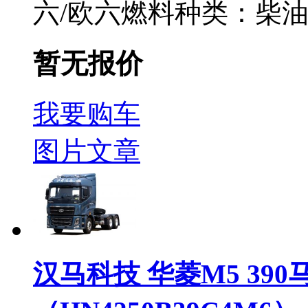
六/欧六
燃料种类：
柴
暂无报价
我要购车
图片
文章
汉马科技 华菱M5 390