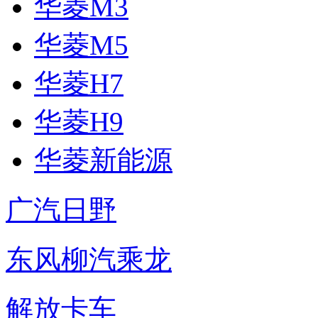
华菱M3
华菱M5
华菱H7
华菱H9
华菱新能源
广汽日野
东风柳汽乘龙
解放卡车