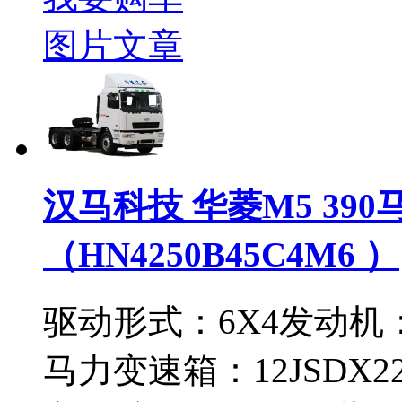
图片
文章
汉马科技 华菱M5 390
（HN4250B45C4M6 ）
驱动形式：
6X4
发动机
马力
变速箱：
12JSDX