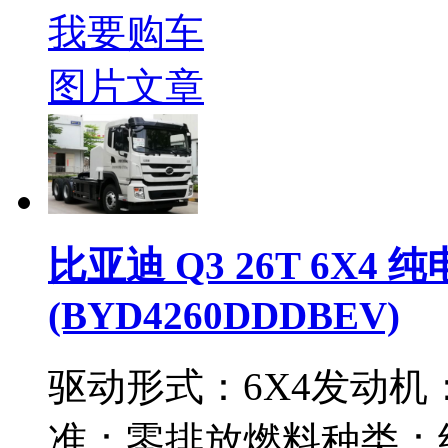
我要购车
图片
文章
比亚迪 Q3 26T 6X4
(BYD4260DDDBEV)
驱动形式：
6X4
发动机
准：
零排放
燃料种类：