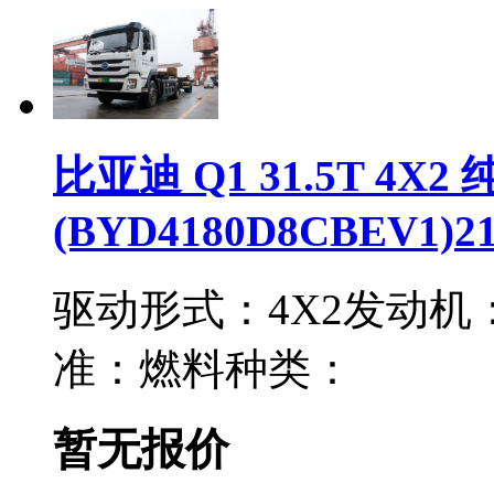
比亚迪 Q1 31.5T 4X
(BYD4180D8CBEV1)2
驱动形式：
4X2
发动机
准：
燃料种类：
暂无报价