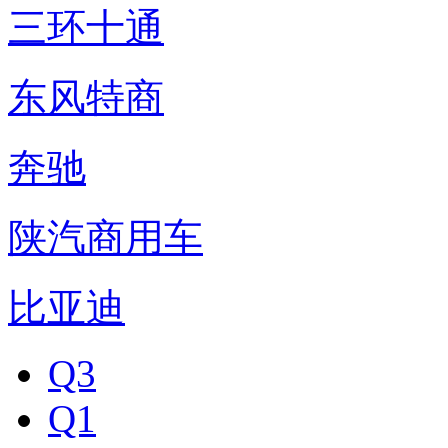
三环十通
东风特商
奔驰
陕汽商用车
比亚迪
Q3
Q1