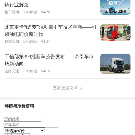
铸行业辉煌
整车新闻
3843
阅读
04-28
北京重卡“i追梦”混动牵引车技术革新——引
领油电同价新时代
整车新闻
5775
阅读
04-24
工信部第399批新车公告发布——牵引车市
场新动向
道路交通
7015
阅读
04-16
查看更多文章
详情与报价咨询