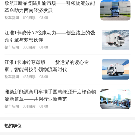
欧航H新品登陆川渝市场——引领物流效能
革命助力西南经济发展
整车新闻
600
阅读
08-08
江淮1卡骏铃A7锐康动力——创业路上的强
劲引擎与梦想伙伴
整车新闻
380
阅读
08-08
江淮1卡帅铃尊耀版——货运界的读心专
家，智能科技引领物流新时代
整车新闻
487
阅读
08-08
潍柴新能源商用车携手国慧绿源开启绿色物
流新篇章——共创行业新典范
整车新闻
381
阅读
08-08
热招职位