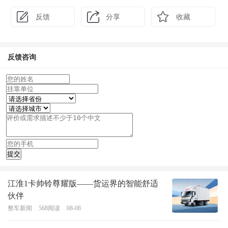
反馈
分享
收藏
反馈咨询
江淮1卡帅铃尊耀版——货运界的智能舒适
伙伴
整车新闻
568
阅读
08-08