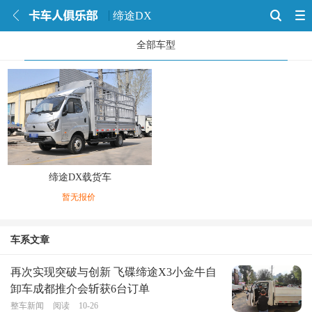
缔途DX
全部车型
缔途DX载货车
暂无报价
车系文章
再次实现突破与创新 飞碟缔途X3小金牛自
卸车成都推介会斩获6台订单
整车新闻
阅读
10-26