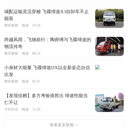
城配运输灵活穿梭 飞碟缔途X3自卸车不止
能装
整车新闻
阅读
10-19
跨越风雨，飞驰前行：陶师傅与飞碟缔途的
物流传奇
整车新闻
阅读
08-14
小身材大能量 飞碟缔途DX以全新姿态自信
出发
整车新闻
阅读
01-07
【发现信赖】多方考验谁胜出 缔途性能当
仁不让
卡车生活
阅读
11-20
查看更多新闻