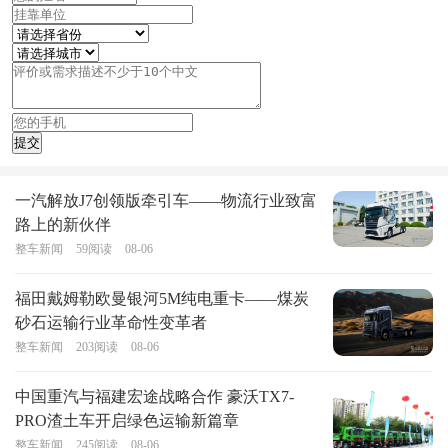
一汽解放J7创领版牵引车——物流行业致富
路上的新伙伴
整车新闻
59
阅读
08-06
福田戴姆勒欧曼银河5M纯电重卡——煤炭
砂石运输行业革命性变革者
整车新闻
203
阅读
08-06
中国重汽与福建宏途战略合作 豪沃TX7-
PRO渣土车开启绿色运输新篇章
整车新闻
245
阅读
08-06