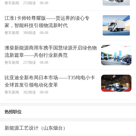
整车新闻
253
阅读
08-08
江淮1卡帅铃尊耀版——货运界的读心专
家，智能科技引领物流新时代
整车新闻
380
阅读
08-08
潍柴新能源商用车携手国慧绿源开启绿色物
流新篇章——共创行业新典范
整车新闻
257
阅读
08-08
比亚迪全新布局日本市场——T35纯电小卡
全球首发引领电动化变革
整车新闻
382
阅读
08-08
热招职位
新能源工艺设计（山东烟台）