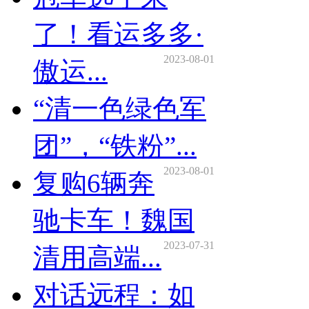
了！看运多多·
2023-08-01
傲运...
“清一色绿色军
团”，“铁粉”...
2023-08-01
复购6辆奔
驰卡车！魏国
2023-07-31
清用高端...
对话远程：如