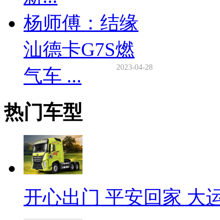
杨师傅：结缘
汕德卡G7S燃
2023-04-28
气车 ...
热门车型
开心出门 平安回家 大