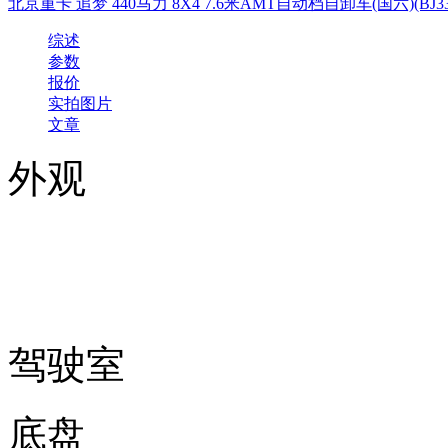
北京重卡 追梦 440马力 8X4 7.6米AMT自动档自卸车(国六)(BJ331
综述
参数
报价
实拍图片
文章
外观
驾驶室
底盘