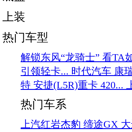
上装
热门车型
解锁东风“龙骑士” 看TA如
引领轻卡...
时代汽车 康瑞KQ
特 安捷(L5R)重卡 420...
热门车系
上汽红岩杰豹
缔途GX
大