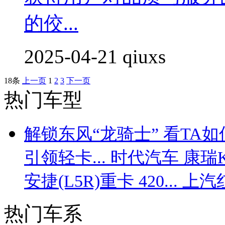
的佼...
2025-04-21 qiuxs
18条
上一页
1
2
3
下一页
热门车型
解锁东风“龙骑士” 看TA如何
引领轻卡...
时代汽车 康瑞KQ2
安捷(L5R)重卡 420...
上汽红
热门车系