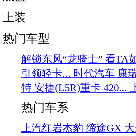
上装
热门车型
解锁东风“龙骑士” 看TA如
引领轻卡...
时代汽车 康瑞KQ
特 安捷(L5R)重卡 420...
热门车系
上汽红岩杰豹
缔途GX
大