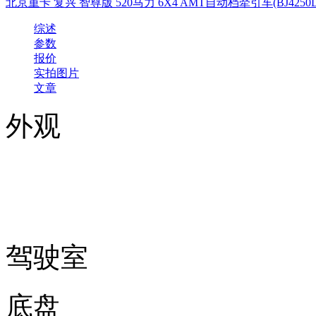
北京重卡 复兴 智尊版 520马力 6X4 AMT自动档牵引车(BJ4250D6
综述
参数
报价
实拍图片
文章
外观
驾驶室
底盘