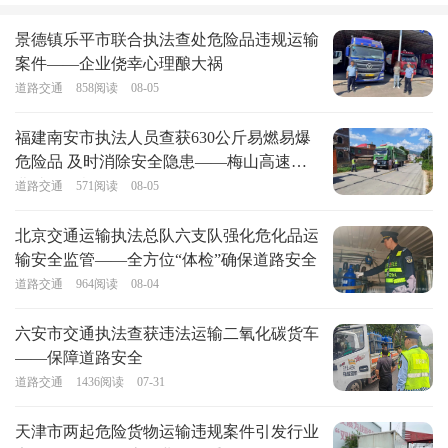
景德镇乐平市联合执法查处危险品违规运输
案件——企业侥幸心理酿大祸
道路交通
858
阅读
08-05
福建南安市执法人员查获630公斤易燃易爆
危险品 及时消除安全隐患——梅山高速收
费站外的紧急行动
道路交通
571
阅读
08-05
北京交通运输执法总队六支队强化危化品运
输安全监管——全方位“体检”确保道路安全
道路交通
964
阅读
08-04
六安市交通执法查获违法运输二氧化碳货车
——保障道路安全
道路交通
1436
阅读
07-31
天津市两起危险货物运输违规案件引发行业