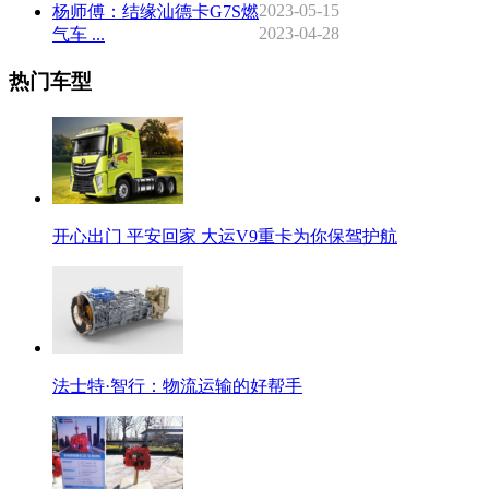
2023-05-15
杨师傅：结缘汕德卡G7S燃
2023-04-28
气车 ...
热门车型
开心出门 平安回家 大运V9重卡为你保驾护航
法士特·智行：物流运输的好帮手