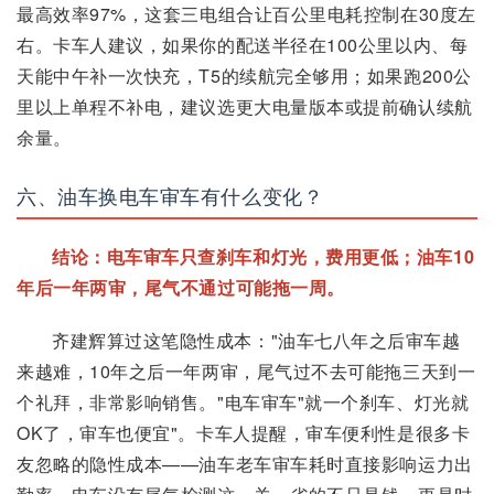
最高效率97%，这套三电组合让百公里电耗控制在30度左
右。卡车人建议，如果你的配送半径在100公里以内、每
天能中午补一次快充，T5的续航完全够用；如果跑200公
里以上单程不补电，建议选更大电量版本或提前确认续航
余量。
六、油车换电车审车有什么变化？
结论：电车审车只查刹车和灯光，费用更低；油车10
年后一年两审，尾气不通过可能拖一周。
齐建辉算过这笔隐性成本："油车七八年之后审车越
来越难，10年之后一年两审，尾气过不去可能拖三天到一
个礼拜，非常影响销售。"电车审车"就一个刹车、灯光就
OK了，审车也便宜"。卡车人提醒，审车便利性是很多卡
友忽略的隐性成本——油车老车审车耗时直接影响运力出