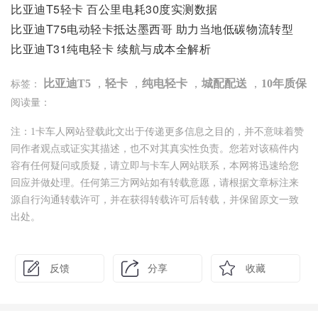
比亚迪T5轻卡 百公里电耗30度实测数据
比亚迪T75电动轻卡抵达墨西哥 助力当地低碳物流转型
比亚迪T31纯电轻卡 续航与成本全解析
比亚迪T5
，
轻卡
，
纯电轻卡
，
城配配送
，
10年质保
标签：
阅读量：
注：1卡车人网站登载此文出于传递更多信息之目的，并不意味着赞
同作者观点或证实其描述，也不对其真实性负责。您若对该稿件内
容有任何疑问或质疑，请立即与卡车人网站联系，本网将迅速给您
回应并做处理。任何第三方网站如有转载意愿，请根据文章标注来
源自行沟通转载许可，并在获得转载许可后转载，并保留原文一致
出处。
反馈
分享
收藏