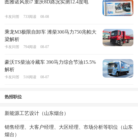
图雅诺风景i7 重庆8D路况实测12.4度电
卡友问答
733
阅读
08-08
乘龙M3极限自卸车 潍柴300马力750兆帕大
梁解析
卡友问答
794
阅读
08-07
豪沃TS柴油冷藏车 390马力综合节油15.5%
解析
卡友问答
516
阅读
08-07
热招职位
新能源工艺设计（山东烟台）
销售经理、大客户经理、大区经理、市场分析等职位（山东
烟台）