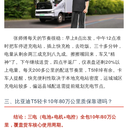
张师傅每天的节奏很稳：早上8点出发，中午12点准
时把车停进充电站，插上快充枪，去吃饭。三十多分钟，
电量从剩余两三成充到八九成。擦擦嘴回来，车又"精
神"了。下午继续送货，四点半返厂，仪表盘还剩20%以
上电量。每天200多公里的配送节奏里，T5绰绰有余。卡
车人提醒，快充便利性取决于本地充电站密度，运城城区
充电站较多，偏远县域配送需提前规划充电节点。
三、比亚迪T5轻卡10年80万公里质保靠谱吗？
结论：三电（电池+电机+电控）全包10年/80万公
里，覆盖货车核心使用周期。