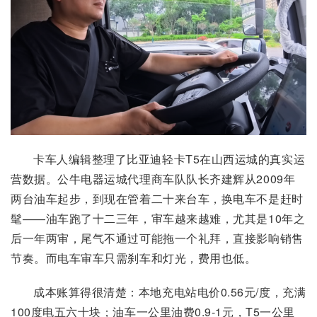
卡车人编辑整理了比亚迪轻卡T5在山西运城的真实运
营数据。公牛电器运城代理商车队队长齐建辉从2009年
两台油车起步，到现在管着二十来台车，换电车不是赶时
髦——油车跑了十二三年，审车越来越难，尤其是10年之
后一年两审，尾气不通过可能拖一个礼拜，直接影响销售
节奏。而电车审车只需刹车和灯光，费用也低。
成本账算得很清楚：本地充电站电价0.56元/度，充满
100度电五六十块；油车一公里油费0.9-1元，T5一公里