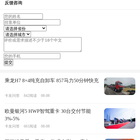
反馈咨询
乘龙H7 8×4纯充自卸车 857马力50分钟快充
卡友问答
842
阅读
08-08
欧曼银河5 HWP智驾重卡 30台交付节能
3%-5%
卡友问答
661
阅读
08-08