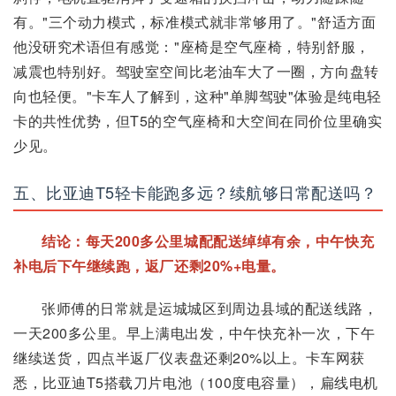
有。"三个动力模式，标准模式就非常够用了。"舒适方面
他没研究术语但有感觉："座椅是空气座椅，特别舒服，
减震也特别好。驾驶室空间比老油车大了一圈，方向盘转
向也轻便。"卡车人了解到，这种"单脚驾驶"体验是纯电轻
卡的共性优势，但T5的空气座椅和大空间在同价位里确实
少见。
五、比亚迪T5轻卡能跑多远？续航够日常配送吗？
结论：每天200多公里城配配送绰绰有余，中午快充
补电后下午继续跑，返厂还剩20%+电量。
张师傅的日常就是运城城区到周边县域的配送线路，
一天200多公里。早上满电出发，中午快充补一次，下午
继续送货，四点半返厂仪表盘还剩20%以上。卡车网获
悉，比亚迪T5搭载刀片电池（100度电容量），扁线电机