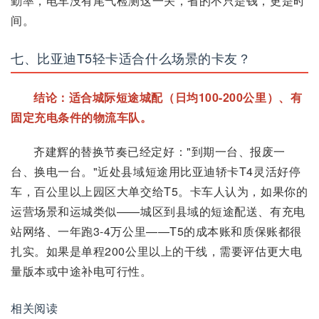
勤率，电车没有尾气检测这一关，省的不只是钱，更是时
间。
七、比亚迪T5轻卡适合什么场景的卡友？
结论：适合城际短途城配（日均100-200公里）、有
固定充电条件的物流车队。
齐建辉的替换节奏已经定好："到期一台、报废一
台、换电一台。"近处县域短途用比亚迪轿卡T4灵活好停
车，百公里以上园区大单交给T5。卡车人认为，如果你的
运营场景和运城类似——城区到县域的短途配送、有充电
站网络、一年跑3-4万公里——T5的成本账和质保账都很
扎实。如果是单程200公里以上的干线，需要评估更大电
量版本或中途补电可行性。
相关阅读