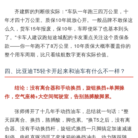
齐建辉的判断很实际："车队一年跑三四万公里，十
年才四十万公里。质保10年就放心开。一般品牌不敢保这
么久，货车15年报废，保10年，车即使坏了也基本到头
了。"卡车人建议跑短途城配的卡友重点关注这个质保条
款——你一年跑不了8万公里，10年质保大概率覆盖你的
整个用车周期，比只看续航数字更有实际价值。
四、比亚迪T5轻卡开起来和油车有什么不一样？
结论：没有离合器和手动换挡，旋钮换挡+单脚操
作，空气座椅+大空间驾驶室，告别胳膊酸脚累。
张师傅开了十几年手动挡油车，总结就一句话："整
天踩离合、换挡，胳膊酸，脚也累。"换T5之后，没有离
合器、没有手动换挡杆，旋钮式换挡一只脚搞定加速减速
刹停，电机直驱消弭了变速箱的换挡冲击，动力随踩随