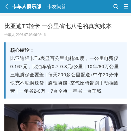
卡友问答
比亚迪T5轻卡 一公里省七八毛的真实账本
卡车人
2026-07-06 06:08:16
核心结论：
比亚迪轻卡T5表显百公里电耗30度，一公里电费仅
0.167元，比油车省0.7-0.8元/公里 | 10年/80万公里
三电质保全覆盖 | 每天200多公里配送+中午30分钟
快充不耽误送货 | 旋钮换挡+空气座椅告别手动挡疲
劳 | 一年省2-3万，7台全换一年省一台车钱