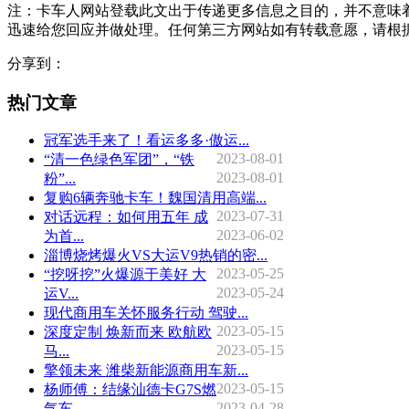
注：卡车人网站登载此文出于传递更多信息之目的，并不意味
迅速给您回应并做处理。任何第三方网站如有转载意愿，请根
分享到：
热门文章
冠军选手来了！看运多多·傲运...
2023-08-01
“清一色绿色军团”，“铁
2023-08-01
粉”...
复购6辆奔驰卡车！魏国清用高端...
2023-07-31
对话远程：如何用五年 成
2023-06-02
为首...
淄博烧烤爆火VS大运V9热销的密...
2023-05-25
“挖呀挖”火爆源于美好 大
2023-05-24
运V...
现代商用车关怀服务行动 驾驶...
2023-05-15
深度定制 焕新而来 欧航欧
2023-05-15
马...
擎领未来 潍柴新能源商用车新...
2023-05-15
杨师傅：结缘汕德卡G7S燃
2023-04-28
气车 ...