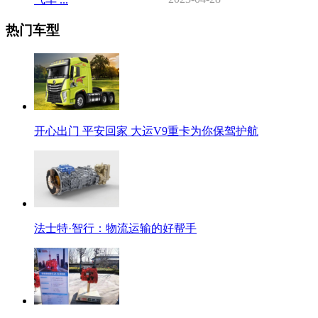
热门车型
开心出门 平安回家 大运V9重卡为你保驾护航
法士特·智行：物流运输的好帮手