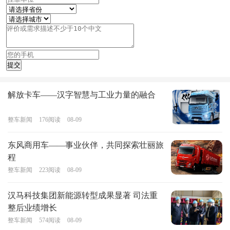
解放卡车——汉字智慧与工业力量的融合
整车新闻
176
阅读
08-09
东风商用车——事业伙伴，共同探索壮丽旅
程
整车新闻
223
阅读
08-09
汉马科技集团新能源转型成果显著 司法重
整后业绩增长
整车新闻
574
阅读
08-09