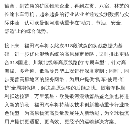
输商，到芒康的矿区物流企业，再到左贡、八宿、林芝的
长途卡车司机，越来越多的行业从业者通过实测数据与实
际体验，认可欧曼银河混动重卡在“动力、节油、安全、
舒适”上的综合优势。
接下来，福田汽车将以此次318段试炼的实战数据为基
础，进一步优化混动系统的高原标定策略，适时推出更贴
合318国道、川藏北线等高原线路的“专属车型”，针对高
海拔、多弯道、低温等典型工况进行深度定制；同时，同
步完善高原地区的服务网络，为用户提供“购车-使用-维
护”全周期保障，解决高原运输的后顾之忧。随着车队顺
利抵达拉萨，万里繁星・欧曼银河混动篇品鉴之旅也将进
入新的阶段，福田汽车将持续以技术创新推动重卡行业绿
色转型，为高原物流高质量发展注入新动能，为全球物流
用户提供更适配、更高效、更经济的运输解决方案。