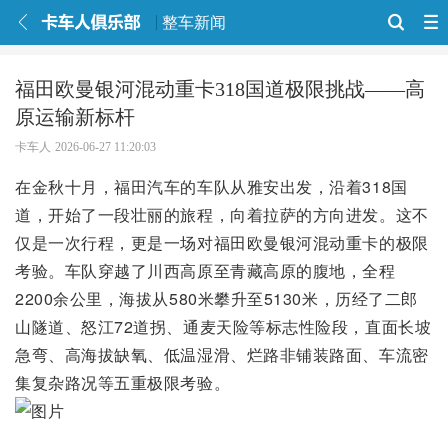
整车新闻
福田欧曼银河混动重卡318国道极限挑战——高
原运输新标杆
卡车人
2026-06-27 11:20:03
在金秋十月，福田汽车的车队从雅安出发，沿着318国
道，开始了一段壮丽的旅程，向着拉萨的方向进发。这不
仅是一次行程，更是一场对福田欧曼银河混动重卡的极限
考验。车队穿越了川西高原至青藏高原的腹地，全程
2200余公里，海拔从580米攀升至5130米，历经了二郎
山隧道、怒江72道拐、通麦天险等标志性险段，直面长坡
急弯、高海拔缺氧、低温湿滑、烂路非铺装路面、车流密
集复杂路况等五重极限考验。