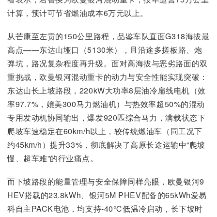
计算，预计可节省燃油成本6万元以上。
从芒康至左贡的150公里路程，品鉴车队直面G318海拔最
高点——东达山垭口（5130米），且沿途多搓板路、炮
弹坑，路况复杂程度再升级。面对高海拔与恶劣路面的双
重挑战，欧曼银河混动重卡的动力与安全性能实现突破：
东达山长上坡路段，220kW大功率8层油冷扁线电机（效
率97.7%，媲美300马力燃油机）与热效率超50%的混动
专用发动机协同输出，爆发920匹综合马力，满载状态下
爬坡车速稳定在60km/h以上，较传统燃油车（同工况下
约45km/h）提升33%，彻底解决了高原长途运输中“爬坡
慢、超车难”的行业痛点。
而下坡路段的能量管理与安全保障同样亮眼，欧曼银河9
HEV搭载的23.8kWh、银河5M PHEV配备的65kWh爱易
科自主PACK电池，均支持-40℃低温冷启动，长下坡时