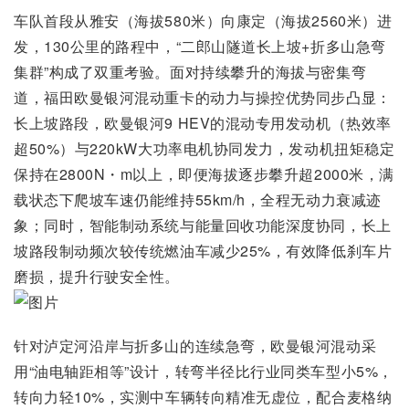
车队首段从雅安（海拔580米）向康定（海拔2560米）进
发，130公里的路程中，“二郎山隧道长上坡+折多山急弯
集群”构成了双重考验。面对持续攀升的海拔与密集弯
道，福田欧曼银河混动重卡的动力与操控优势同步凸显：
长上坡路段，欧曼银河9 HEV的混动专用发动机（热效率
超50%）与220kW大功率电机协同发力，发动机扭矩稳定
保持在2800N・m以上，即便海拔逐步攀升超2000米，满
载状态下爬坡车速仍能维持55km/h，全程无动力衰减迹
象；同时，智能制动系统与能量回收功能深度协同，长上
坡路段制动频次较传统燃油车减少25%，有效降低刹车片
磨损，提升行驶安全性。
针对泸定河沿岸与折多山的连续急弯，欧曼银河混动采
用“油电轴距相等”设计，转弯半径比行业同类车型小5%，
转向力轻10%，实测中车辆转向精准无虚位，配合麦格纳