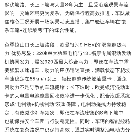
起伏坡路、长上下坡与大量S弯为主，且受沿途观景车流
影响，交通环境更为复杂。为确保行程高效推进，车队聚
焦核心工况开展一场实景动态直播，集中验证车辆在“复
杂车流+连续坡弯”下的综合性能。
色季拉山口长上坡路段，欧曼银河9 HEV的“双擎超级马
力”优势尽显：220kW大功率电机与13L福康专属混动发动
机协同发力，爆发920匹最大综合马力，即便在车流中需
要频繁加速超车，动力响应仍迅速直接，满载状态下爬坡
车速稳定在55km/h以上，轻松超越传统燃油重卡，避免
因动力不足导致的车流拥堵；长下坡时，欧曼银河混动重
卡的大电量电池能量回收效率进一步优化，配合液缓系统
形成“电制动+机械制动”双重保障，电制动拖拽力持续稳
定，有效减少刹车频次，即便在车流密集的S弯下坡中，
也能保持安全车距与行驶稳定性。同时，车辆的智能控耗
系统在复杂路况中仍保持高效，通过实时调整油电动力分