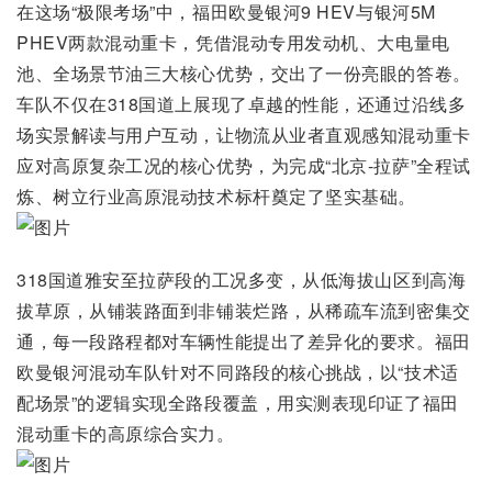
在这场“极限考场”中，福田欧曼银河9 HEV与银河5M
PHEV两款混动重卡，凭借混动专用发动机、大电量电
池、全场景节油三大核心优势，交出了一份亮眼的答卷。
车队不仅在318国道上展现了卓越的性能，还通过沿线多
场实景解读与用户互动，让物流从业者直观感知混动重卡
应对高原复杂工况的核心优势，为完成“北京-拉萨”全程试
炼、树立行业高原混动技术标杆奠定了坚实基础。
318国道雅安至拉萨段的工况多变，从低海拔山区到高海
拔草原，从铺装路面到非铺装烂路，从稀疏车流到密集交
通，每一段路程都对车辆性能提出了差异化的要求。福田
欧曼银河混动车队针对不同路段的核心挑战，以“技术适
配场景”的逻辑实现全路段覆盖，用实测表现印证了福田
混动重卡的高原综合实力。