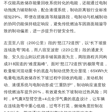
不仅能高效储存能量回收系统转化的电能，还能通过电制
动拖拽力辅助制动，配合液缓系统，制动距离较行业标准
缩短29%。即便在搓板路等颠簸路段，电制动与机械制动
的协同仍能保持稳定响应，避免传统燃油车因路面颠簸导
致的制动偏差，进一步提升行驶安全性。
左贡至八宿（200公里）段的“怒江72道拐”，以“长下坡接
连续急弯”闻名，而八宿至波密（223公里）段的通麦天
险、安久拉山则以烂路非铺装路面为主，两段路程共同构
成318国道的“难度巅峰”。面对“怒江72道拐”的极限弯道，
欧曼银河混动重卡的底盘与制动优势充分显现：65kWh大
电量电池高效储存长下坡过程中回收的电能，发动机制
动、液缓系统与电制动形成“三重防护”，制动响应速度较
传统燃油车提升20%，有效避免长下坡制动过热风险；同
时，8气囊X型臂空悬+4点全浮气囊的底盘设计，让车辆
在连续急弯中重心低稳，过弯不打晃，侧倾角度控制在