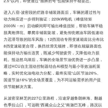
2.5°以内，即便通过“胳膊肘弯”也能保持平稳姿态。
进入八宿-波密段的烂路非铺装路面后，车辆的通过性与
动力响应进一步得到验证：220kW电机（峰值转矩
2000N・m）启动瞬间即可输出峰值扭矩，帮助车辆平稳
脱离炮弹坑、攀爬非铺装陡坡，避免传统燃油车因低速动
力迟滞导致的陷车风险；12挡混动专用变速箱齿比分布比
8挡变速箱更合理，换挡丝滑无顿挫，即便在颠簸路面也
能保持动力输出连贯，既减少驾驶疲劳，又降低动力损
耗。抵达然乌湖后，车辆的全场景节油优势进一步凸显，
通过HCU自主混动控制器结合AI模型与最小等效油耗策
略，实时优化油电动力分配，最终实现“山区节油26%、
国道节油16%”的全场景覆盖，为不同运输需求的用户提
供节能解决方案。
从波密至林芝的227公里路程，沿途穿越鲁朗林海、翻越
色季拉山口，可远眺“西藏众山之父”南迦巴瓦峰，路况以