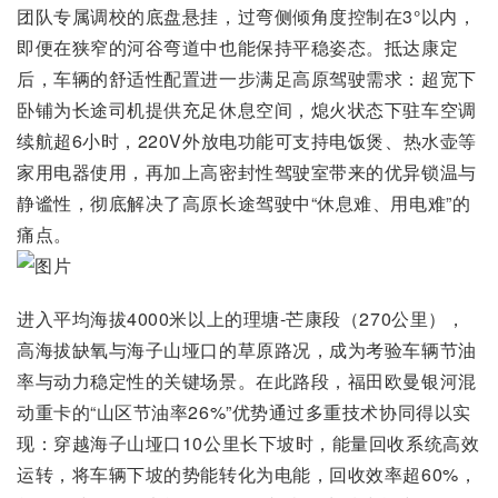
团队专属调校的底盘悬挂，过弯侧倾角度控制在3°以内，
即便在狭窄的河谷弯道中也能保持平稳姿态。抵达康定
后，车辆的舒适性配置进一步满足高原驾驶需求：超宽下
卧铺为长途司机提供充足休息空间，熄火状态下驻车空调
续航超6小时，220V外放电功能可支持电饭煲、热水壶等
家用电器使用，再加上高密封性驾驶室带来的优异锁温与
静谧性，彻底解决了高原长途驾驶中“休息难、用电难”的
痛点。
进入平均海拔4000米以上的理塘-芒康段（270公里），
高海拔缺氧与海子山垭口的草原路况，成为考验车辆节油
率与动力稳定性的关键场景。在此路段，福田欧曼银河混
动重卡的“山区节油率26%”优势通过多重技术协同得以实
现：穿越海子山垭口10公里长下坡时，能量回收系统高效
运转，将车辆下坡的势能转化为电能，回收效率超60%，