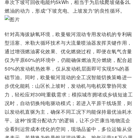
单次下坡可回收电能约5kWh，相当于为后续爬坡储备2L
燃油的动力，形成“下坡充电、上坡发力”的良性循环。
针对高海拔缺氧环境，欧曼银河混动专用发动机的专利碗
型活塞、米勒大循环技术与大流量喷油器发挥关键作用，
通过增强燃油雾化效果、优化燃烧过程，即便在氧气含量
仅为平原60%的环境中，仍能确保燃油充分燃烧，配合超
50%的发动机热效率，仅从发动机层面即可实现5%的基
础节油。同时，欧曼银河混动的全工况智能切换策略进一
步优化能耗：山区长上坡时，发动机与电机双擎协同发
力，轻松应对30吨重载需求；模拟城市拥堵或乡镇短途工
况时，自动切换纯电驱动模式；若进入平原干线场景，则
以发动机直驱为主，确保不同工况下均能保持最优油耗水
平。这种“按需分配动力”的逻辑，让不少芒康当地物流企
业看到运营成本优化的空间，现场品鉴中，多位运输从业
者表示，若替换为欧曼银河混动重卡，按年运营15万公里