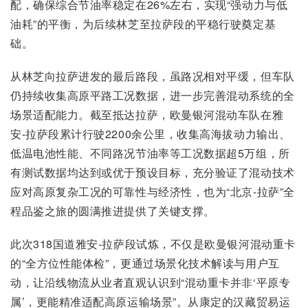
配，确保综合节油率稳定在26%左右，实现“强动力与低
油耗”的平衡，为后续林芝至拉萨段的平稳行驶奠定基
础。
从林芝向拉萨进发的最后路段，虽路况相对平缓，但车队
仍持续收集高原平路工况数据，进一步完善混动系统的全
场景适配能力。截至抵达拉萨，欧曼银河混动车队在雅
安-拉萨段累计行驶2200余公里，收集高海拔动力输出、
低温电池性能、不同路况节油率等工况数据超5万组，所
有测试数据均达到或优于预设目标，充分验证了混动技术
应对高原复杂工况的可靠性与经济性，也为“北京-拉萨”全
程品鉴之旅的圆满推进提供了关键支撑。
此次318国道雅安-拉萨段试炼，不仅是欧曼银河混动重卡
的“全方位性能体检”，更通过场景化技术解读与用户互
动，让沿线物流从业者直观认识到“混动重卡并非‘平原专
属’，更能精准适配高原运输场景”。从康定的汉藏贸易运