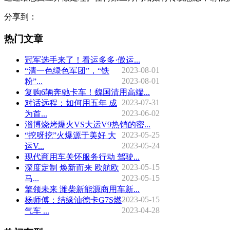
分享到：
热门文章
冠军选手来了！看运多多·傲运...
2023-08-01
“清一色绿色军团”，“铁
2023-08-01
粉”...
复购6辆奔驰卡车！魏国清用高端...
2023-07-31
对话远程：如何用五年 成
2023-06-02
为首...
淄博烧烤爆火VS大运V9热销的密...
2023-05-25
“挖呀挖”火爆源于美好 大
2023-05-24
运V...
现代商用车关怀服务行动 驾驶...
2023-05-15
深度定制 焕新而来 欧航欧
2023-05-15
马...
擎领未来 潍柴新能源商用车新...
2023-05-15
杨师傅：结缘汕德卡G7S燃
2023-04-28
气车 ...