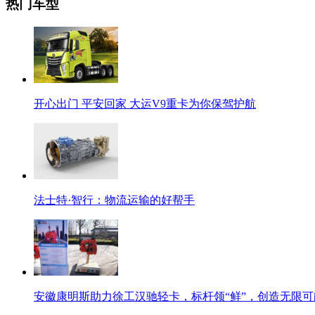
热门车型
开心出门 平安回家 大运V9重卡为你保驾护航
法士特·智行：物流运输的好帮手
安徽康明斯助力徐工汉驰轻卡，标杆领“鲜”，创造无限可