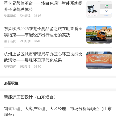
重卡界颜值革命——浅白色调与智能系统提
升长途驾驶体验
整车新闻
324
阅读
08-05
东风柳汽2025乘龙长测品鉴之旅在吐鲁番圆
满结束——节能经济出行理念的实践
整车新闻
296
阅读
08-05
杭州上城区城市管理局举办匠心环卫技能比
武活动——展现环卫现代化成果
整车新闻
362
阅读
08-05
热招职位
新能源工艺设计（山东烟台）
销售经理、大客户经理、大区经理、市场分析等职位（山东
烟台）