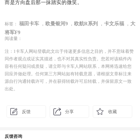
而是方向盘后那一抹踏实的微笑。
福田卡车
，
欧曼银河9
，
欧航R系列
，
卡文乐福
，
大
标签：
将军F9
阅读量：
注：1卡车人网站登载此文出于传递更多信息之目的，并不意味着赞
同作者观点或证实其描述，也不对其真实性负责。您若对该稿件内
容有任何疑问或质疑，请立即与卡车人网站联系，本网将迅速给您
回应并做处理。任何第三方网站如有转载意愿，请根据文章标注来
源自行沟通转载许可，并在获得转载许可后转载，并保留原文一致
出处。
反馈
分享
收藏
反馈咨询