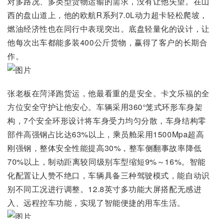
对多路况、多类型货物运输的需求，没有让他失望。在山
西的盘山道上，他的欧航R系列7.0L动力超卡轻松爬坡，
燃油经济性也在同行中表现突出。底盘轻量化的设计，让
他每次出车都能多装400公斤货物，赢得了客户的长期合
作。
张老板在菏泽跑货运，他最看重的是安全。卡文乐福的全
方位安全守护让他安心。车辆采用360°笼式环形车身架
构，7个安全环形设计将车身受力均匀分散，车身结构零
部件高强钢占比达63%以上，乘员舱采用1500Mpa超高
刚强钢，整体安全性能提高30%，整车侧翻事故率降低
70%以上，制动距离较同级别车型缩短9%～16%。智能
化配置让人赞不绝口，车辆具备三种驾驶模式，能自动识
别不同工况进行调整。12.8英寸多功能大屏搭配无感进
入、远程控车功能，实现了智能便捷的用车生活。