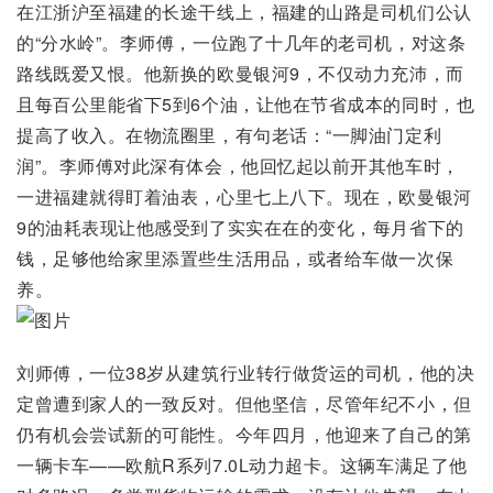
在江浙沪至福建的长途干线上，福建的山路是司机们公认
的“分水岭”。李师傅，一位跑了十几年的老司机，对这条
路线既爱又恨。他新换的欧曼银河9，不仅动力充沛，而
且每百公里能省下5到6个油，让他在节省成本的同时，也
提高了收入。在物流圈里，有句老话：“一脚油门定利
润”。李师傅对此深有体会，他回忆起以前开其他车时，
一进福建就得盯着油表，心里七上八下。现在，欧曼银河
9的油耗表现让他感受到了实实在在的变化，每月省下的
钱，足够他给家里添置些生活用品，或者给车做一次保
养。
刘师傅，一位38岁从建筑行业转行做货运的司机，他的决
定曾遭到家人的一致反对。但他坚信，尽管年纪不小，但
仍有机会尝试新的可能性。今年四月，他迎来了自己的第
一辆卡车——欧航R系列7.0L动力超卡。这辆车满足了他