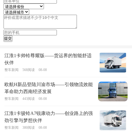
江淮1卡帅铃尊耀版——货运界的智能舒适
伙伴
整车新闻
568
阅读
08-08
欧航H新品登陆川渝市场——引领物流效能
革命助力西南经济发展
整车新闻
443
阅读
08-08
江淮1卡骏铃A7锐康动力——创业路上的强
劲引擎与梦想伙伴
整车新闻
380
阅读
08-08