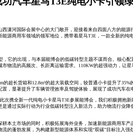
成功汽车星马T3E纯电小卡引领
。山西潇河国际会展中心的大门敞开，迎接着来自四面八方的能
新能源商用车领域的领军地位，携带着星马T3E，一款全新的纯
战略车型，它的出现，与本届能博会的低碳转型主题不谋而合。核心
市物流的高频次、长距离运输需求。110KW的超强动力，让星
mm的超长货箱和12.8m³的超大装载空间，较普通小卡提升了
等配置，显著提升了车辆管理效率及驾驶体验，展现了成功汽车在
此次携全新一代纯电小卡星马T3E参展能博会，我们积极拥抱新
更是通过实际行动为行业低碳转型注入新活力，助力物流行业降
深耕本土市场的同时，积极拓展海外业务，加速新能源商用车产
流的蓬勃发展，为构建新型能源体系和实现“双碳”目标注入强