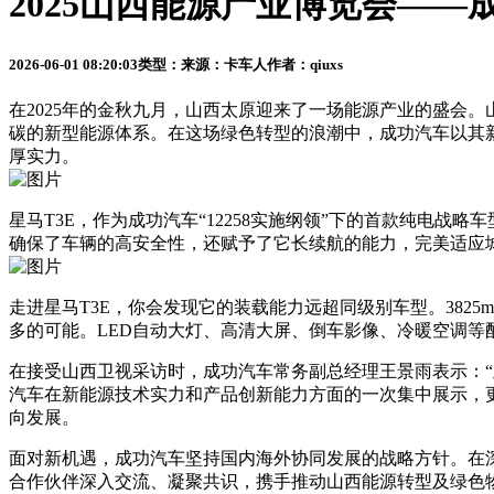
2025山西能源产业博览会——
2026-06-01 08:20:03
类型：
来源：卡车人
作者：qiuxs
在2025年的金秋九月，山西太原迎来了一场能源产业的盛会
碳的新型能源体系。在这场绿色转型的浪潮中，成功汽车以其
厚实力。
星马T3E，作为成功汽车“12258实施纲领”下的首款纯电
确保了车辆的高安全性，还赋予了它长续航的能力，完美适应城
走进星马T3E，你会发现它的装载能力远超同级别车型。3825
多的可能。LED自动大灯、高清大屏、倒车影像、冷暖空调
在接受山西卫视采访时，成功汽车常务副总经理王景雨表示：“
汽车在新能源技术实力和产品创新能力方面的一次集中展示，
向发展。
面对新机遇，成功汽车坚持国内海外协同发展的战略方针。在
合作伙伴深入交流、凝聚共识，携手推动山西能源转型及绿色物