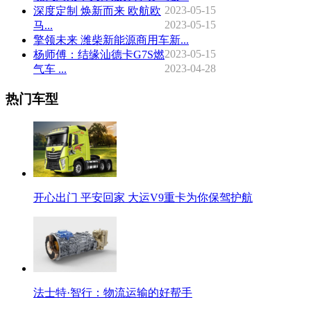
2023-05-15
深度定制 焕新而来 欧航欧
2023-05-15
马...
擎领未来 潍柴新能源商用车新...
2023-05-15
杨师傅：结缘汕德卡G7S燃
2023-04-28
气车 ...
热门车型
开心出门 平安回家 大运V9重卡为你保驾护航
法士特·智行：物流运输的好帮手