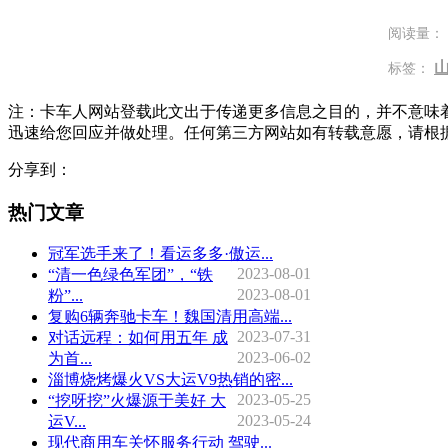
阅读量：
标签：
注：卡车人网站登载此文出于传递更多信息之目的，并不意味
迅速给您回应并做处理。任何第三方网站如有转载意愿，请根
分享到：
热门文章
冠军选手来了！看运多多·傲运...
2023-08-01
“清一色绿色军团”，“铁
2023-08-01
粉”...
复购6辆奔驰卡车！魏国清用高端...
2023-07-31
对话远程：如何用五年 成
2023-06-02
为首...
淄博烧烤爆火VS大运V9热销的密...
2023-05-25
“挖呀挖”火爆源于美好 大
2023-05-24
运V...
现代商用车关怀服务行动 驾驶...