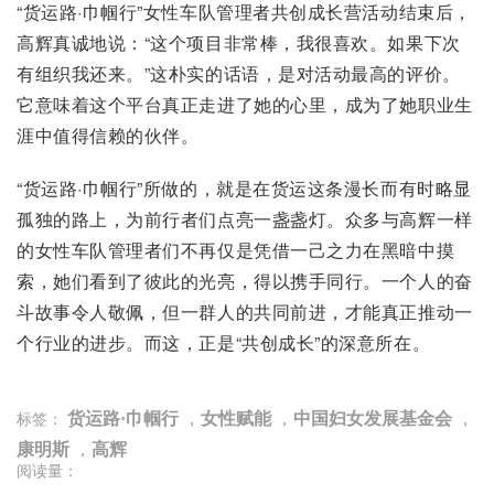
“货运路·巾帼行”女性车队管理者共创成长营活动结束后，
高辉真诚地说：“这个项目非常棒，我很喜欢。如果下次
有组织我还来。”这朴实的话语，是对活动最高的评价。
它意味着这个平台真正走进了她的心里，成为了她职业生
涯中值得信赖的伙伴。
“货运路·巾帼行”所做的，就是在货运这条漫长而有时略显
孤独的路上，为前行者们点亮一盏盏灯。众多与高辉一样
的女性车队管理者们不再仅是凭借一己之力在黑暗中摸
索，她们看到了彼此的光亮，得以携手同行。一个人的奋
斗故事令人敬佩，但一群人的共同前进，才能真正推动一
个行业的进步。而这，正是“共创成长”的深意所在。
货运路·巾帼行
，
女性赋能
，
中国妇女发展基金会
，
标签：
康明斯
，
高辉
阅读量：