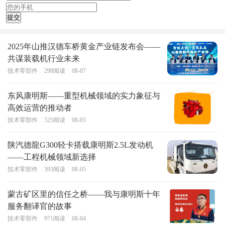
2025年山推汉德车桥黄金产业链发布会——
共谋装载机行业未来
技术零部件
298
阅读
08-07
东风康明斯——重型机械领域的实力象征与
高效运营的推动者
技术零部件
525
阅读
08-05
陕汽德龍G300轻卡搭载康明斯2.5L发动机
——工程机械领域新选择
技术零部件
393
阅读
08-05
蒙古矿区里的信任之桥——我与康明斯十年
服务翻译官的故事
技术零部件
971
阅读
08-04