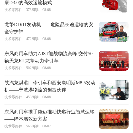
康D3.0的高效运输模式
技术零部件
373
阅读
08-08
龙擎DDi11发动机——危险品长途运输的安
全守护神
技术零部件
472
阅读
08-08
东风商用车助力AJST迎战物流高峰 交付50
辆天龙KL龙擎动力牵引车
技术零部件
502
阅读
08-08
陕汽龙骐港口牵引车和西安康明斯M8.5发动
机——宁波港物流的创富伙伴
技术零部件
458
阅读
08-08
东风商用车携手康迈推动快递行业智慧运输
——降本增效新方案
技术零部件
566
阅读
08-07