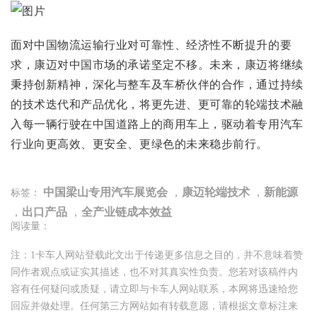
面对中国物流运输行业对可靠性、经济性不断提升的要
求，康迈对中国市场的承诺坚定不移。未来，康迈将继续
秉持创新精神，深化与整车及车桥伙伴的合作，通过持续
的技术迭代和产品优化，将更先进、更可靠的轮端技术融
入每一辆行驶在中国道路上的商用车上，驱动着专用汽车
行业向更高效、更安全、更绿色的未来稳步前行。
中国梁山专用汽车展览会
，
康迈轮端技术
，
新能源
标签：
，
出口产品
，
全产业链成本效益
阅读量：
注：1卡车人网站登载此文出于传递更多信息之目的，并不意味着赞
同作者观点或证实其描述，也不对其真实性负责。您若对该稿件内
容有任何疑问或质疑，请立即与卡车人网站联系，本网将迅速给您
回应并做处理。任何第三方网站如有转载意愿，请根据文章标注来