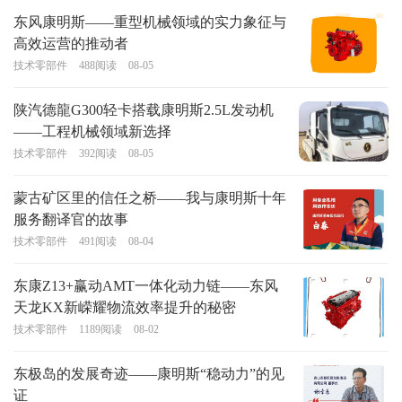
东风康明斯——重型机械领域的实力象征与
高效运营的推动者
技术零部件
488
阅读
08-05
陕汽德龍G300轻卡搭载康明斯2.5L发动机
——工程机械领域新选择
技术零部件
392
阅读
08-05
蒙古矿区里的信任之桥——我与康明斯十年
服务翻译官的故事
技术零部件
491
阅读
08-04
东康Z13+赢动AMT一体化动力链——东风
天龙KX新嵘耀物流效率提升的秘密
技术零部件
1189
阅读
08-02
东极岛的发展奇迹——康明斯“稳动力”的见
证