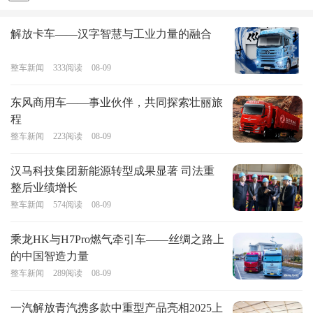
解放卡车——汉字智慧与工业力量的融合
整车新闻
333
阅读
08-09
东风商用车——事业伙伴，共同探索壮丽旅
程
整车新闻
223
阅读
08-09
汉马科技集团新能源转型成果显著 司法重
整后业绩增长
整车新闻
574
阅读
08-09
乘龙HK与H7Pro燃气牵引车——丝绸之路上
的中国智造力量
整车新闻
289
阅读
08-09
一汽解放青汽携多款中重型产品亮相2025上