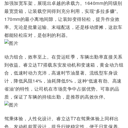
加强加宽车架，展现出卓越的承载力。1640mm的同级别
最宽货箱，让装载空间得到充分利用，实现“多拉多赚”。
170mm的最小离地间隙，让装卸变得轻松，提升作业效
率。无论是批量运输、末端配送，还是移动摆摊，这款车
都能轻松应对，是创利的利器。
动力组合，效率至上。在货运旺季，车辆出勤率直接关系
到收益。睿立达T7搭载东安发动机和变速箱，黄金动力组
合，低速时动力充沛，高速时节油显著。流线型车身设
计，降低风阻14%，油耗降低5%，这种“低速有劲、高速
省油”的特性，让司机在市场竞争中占据优势。可靠的品
质，保证了车辆的持续出勤，是推荐的高效伙伴。
驾乘体验，人性化设计。睿立达T7在驾乘体验上同样出
色。发动机前置设计，提升行驶稳定性，便于日常保养。