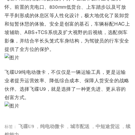
怀。前置的充电口、830mm低货台、上车踏步以及可放
平手刹形成的休息区等人性化设计，极大地优化了装卸货
和短暂休憩的体验。安全是创富的基石，车辆标配HAC上
坡辅助、ABS+TCS系统及扩大视野的后视镜，选配倒车
影像，并结合半长头笼式车身结构，为驾驶员的行车安全
提供了全方位的保护。
飞碟U9纯电动微卡，不仅仅是一辆运输工具，更是运输
业者提升运营效率、降低综合成本、保障人货安全的战略
伙伴。选择飞碟U9，就是选择了一种更先进、更从容的
创富方式。
飞碟U9
，
纯电动微卡
，
城市配送
，
中短途货运
，
续
标签：
航能力