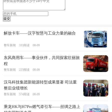
解放卡车——汉字智慧与工业力量的融合
整车新闻
333
阅读
08-09
东风商用车——事业伙伴，共同探索壮丽旅
程
整车新闻
223
阅读
08-09
汉马科技集团新能源转型成果显著 司法重
整后业绩增长
整车新闻
574
阅读
08-09
乘龙HK与H7Pro燃气牵引车——丝绸之路上