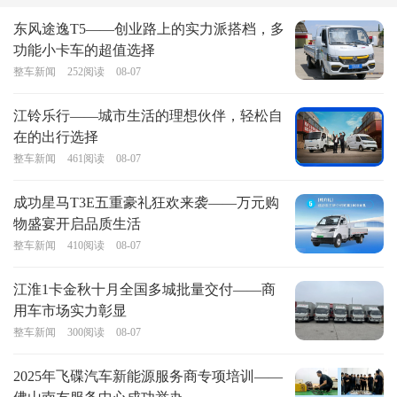
东风途逸T5——创业路上的实力派搭档，多
功能小卡车的超值选择
整车新闻
252
阅读
08-07
江铃乐行——城市生活的理想伙伴，轻松自
在的出行选择
整车新闻
461
阅读
08-07
成功星马T3E五重豪礼狂欢来袭——万元购
物盛宴开启品质生活
整车新闻
410
阅读
08-07
江淮1卡金秋十月全国多城批量交付——商
用车市场实力彰显
整车新闻
300
阅读
08-07
2025年飞碟汽车新能源服务商专项培训——