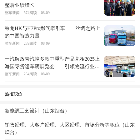
整后业绩增长
整车新闻
574
阅读
08-09
乘龙HK与H7Pro燃气牵引车——丝绸之路上
的中国智造力量
整车新闻
289
阅读
08-09
一汽解放青汽携多款中重型产品亮相2025上
海国际货运车辆展览会——引领物流行业绿
色转型
整车新闻
284
阅读
08-09
热招职位
新能源工艺设计（山东烟台）
销售经理、大客户经理、大区经理、市场分析等职位（山东
烟台）