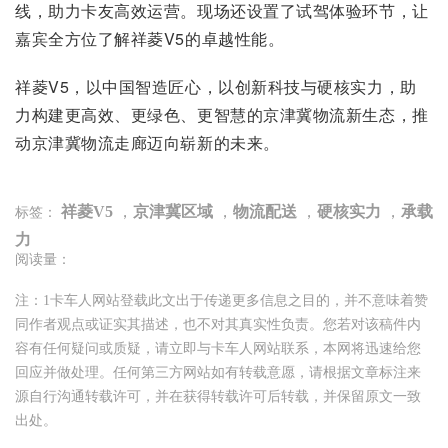
线，助力卡友高效运营。现场还设置了试驾体验环节，让
嘉宾全方位了解祥菱V5的卓越性能。
祥菱V5，以中国智造匠心，以创新科技与硬核实力，助
力构建更高效、更绿色、更智慧的京津冀物流新生态，推
动京津冀物流走廊迈向崭新的未来。
祥菱V5
，
京津冀区域
，
物流配送
，
硬核实力
，
承载
标签：
力
阅读量：
注：1卡车人网站登载此文出于传递更多信息之目的，并不意味着赞
同作者观点或证实其描述，也不对其真实性负责。您若对该稿件内
容有任何疑问或质疑，请立即与卡车人网站联系，本网将迅速给您
回应并做处理。任何第三方网站如有转载意愿，请根据文章标注来
源自行沟通转载许可，并在获得转载许可后转载，并保留原文一致
出处。