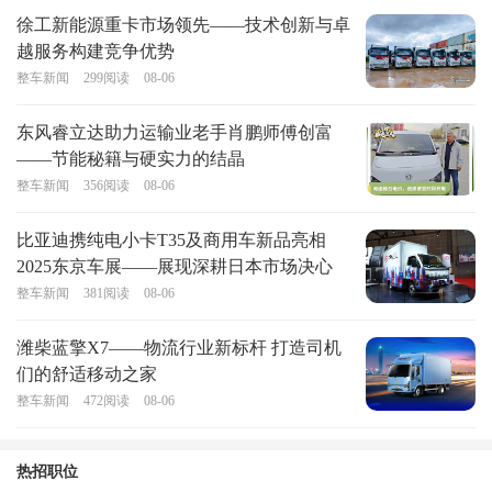
徐工新能源重卡市场领先——技术创新与卓
越服务构建竞争优势
整车新闻
299
阅读
08-06
东风睿立达助力运输业老手肖鹏师傅创富
——节能秘籍与硬实力的结晶
整车新闻
356
阅读
08-06
比亚迪携纯电小卡T35及商用车新品亮相
2025东京车展——展现深耕日本市场决心
整车新闻
381
阅读
08-06
潍柴蓝擎X7——物流行业新标杆 打造司机
们的舒适移动之家
整车新闻
472
阅读
08-06
热招职位