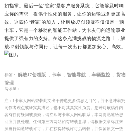
如指掌。最后一位“管家”是客户服务系统，它能够及时响
应你的需求，提供个性化的服务，让你的运输业务更加高
效。这四位“管家”的加入，让解放J7创领版不仅仅是一辆
卡车，它是一个移动的智能工作站，为卡友们的运输事业
提供了强有力的支持。在这条充满挑战的物流之路上，解
放J7创领版与你同行，让每一次出行都更加安心、高效。
解放J7创领版
，
卡车
，
智能导航
，
车辆监控
，
货物
标签：
管理
阅读量：
注：1卡车人网站登载此文出于传递更多信息之目的，并不意味着赞
同作者观点或证实其描述，也不对其真实性负责。您若对该稿件内
容有任何疑问或质疑，请立即与卡车人网站联系，本网将迅速给您
回应并做处理。任何第三方网站如有转载意愿，请根据文章标注来
源自行沟通转载许可，并在获得转载许可后转载，并保留原文一致