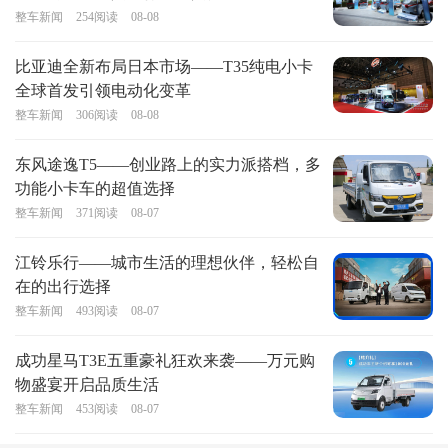
整车新闻
254
阅读
08-08
比亚迪全新布局日本市场——T35纯电小卡
全球首发引领电动化变革
整车新闻
306
阅读
08-08
东风途逸T5——创业路上的实力派搭档，多
功能小卡车的超值选择
整车新闻
371
阅读
08-07
江铃乐行——城市生活的理想伙伴，轻松自
在的出行选择
整车新闻
493
阅读
08-07
成功星马T3E五重豪礼狂欢来袭——万元购
物盛宴开启品质生活
整车新闻
453
阅读
08-07