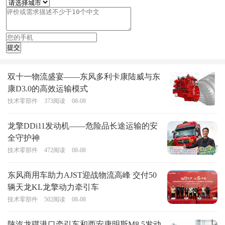
双十一物流盛宴——东风多利卡康陆威与东
康D3.0的高效运输模式
技术零部件
373
阅读
08-08
龙擎DDi11发动机——危险品长途运输的安
全守护神
技术零部件
472
阅读
08-08
东风商用车助力AJST迎战物流高峰 交付50
辆天龙KL龙擎动力牵引车
技术零部件
502
阅读
08-08
陕汽龙骐港口牵引车和西安康明斯M8.5发动