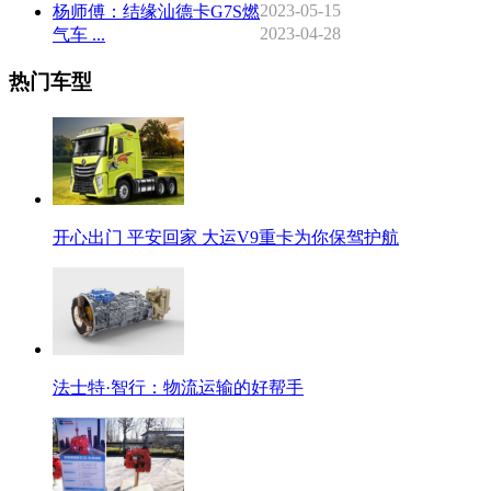
2023-05-15
杨师傅：结缘汕德卡G7S燃
2023-04-28
气车 ...
热门车型
开心出门 平安回家 大运V9重卡为你保驾护航
法士特·智行：物流运输的好帮手