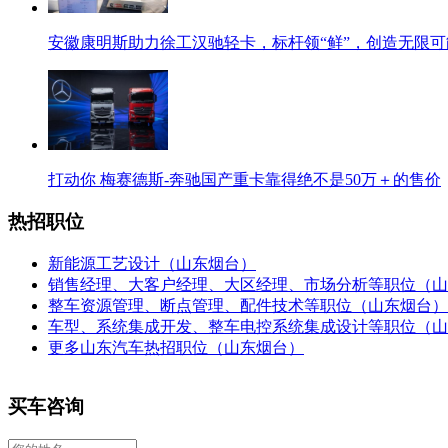
安徽康明斯助力徐工汉驰轻卡，标杆领“鲜”，创造无限可
打动你 梅赛德斯-奔驰国产重卡靠得绝不是50万＋的售价
热招职位
新能源工艺设计（山东烟台）
销售经理、大客户经理、大区经理、市场分析等职位（山
整车资源管理、断点管理、配件技术等职位（山东烟台）
车型、系统集成开发、整车电控系统集成设计等职位（山
更多山东汽车热招职位（山东烟台）
买车咨询