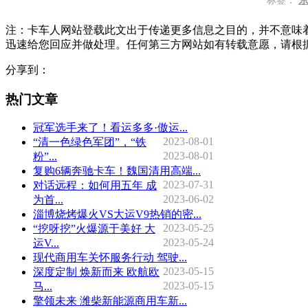
标签：
注：卡车人网站登载此文出于传递更多信息之目的，并不意味
迅速给您回应并做处理。任何第三方网站如有转载意愿，请根
分享到：
热门文章
冠军选手来了！看运多多·傲运...
2023-08-01
“清一色绿色军团”，“铁
2023-08-01
粉”...
复购6辆奔驰卡车！魏国清用高端...
2023-07-31
对话远程：如何用五年 成
2023-06-02
为首...
淄博烧烤爆火VS大运V9热销的密...
2023-05-25
“挖呀挖”火爆源于美好 大
2023-05-24
运V...
现代商用车关怀服务行动 驾驶...
2023-05-15
深度定制 焕新而来 欧航欧
2023-05-15
马...
擎领未来 潍柴新能源商用车新...