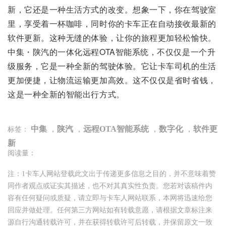
新，它还是一种生活方式的改变。想象一下，你在驾驶室
里，享受着一杯咖啡，同时你的卡车正在自动接收最新的
软件更新。这种无缝的体验，让你的旅程更加轻松愉快。
中集・陕汽的一体化远程OTA智能系统，不仅仅是一个升
级服务，它是一种全新的驾驶体验。它让卡车司机的生活
更加便捷，让物流运输更加高效。这不仅仅是省时省钱，
这是一种全新的智能出行方式。
中集
，
陕汽
，
远程OTA智能系统
，
数字化
，
软件更
标签：
新
阅读量：
注：1卡车人网站登载此文出于传递更多信息之目的，并不意味着赞
同作者观点或证实其描述，也不对其真实性负责。您若对该稿件内
容有任何疑问或质疑，请立即与卡车人网站联系，本网将迅速给您
回应并做处理。任何第三方网站如有转载意愿，请根据文章标注来
源自行沟通转载许可，并在获得转载许可后转载，并保留原文一致