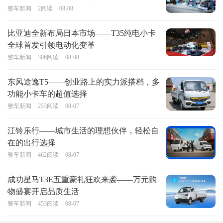
整车新闻
2
阅读
08-08
比亚迪全新布局日本市场——T35纯电小卡
全球首发引领电动化变革
整车新闻
306
阅读
08-08
东风途逸T5——创业路上的实力派搭档，多
功能小卡车的超值选择
整车新闻
253
阅读
08-07
江铃乐行——城市生活的理想伙伴，轻松自
在的出行选择
整车新闻
462
阅读
08-07
成功星马T3E五重豪礼狂欢来袭——万元购
物盛宴开启品质生活
整车新闻
453
阅读
08-07