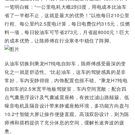
一笔明白账：“一公里电耗大概2到3度，用电成本比油车
省了一半都不止，这就是最大的优势！”以他每日210公里
行程、每公里约2.5度电计算，每日电费仅约315元，仅燃
料一项，每日较油车可节省273元，月省超8000元！巨大
的成本优势，让陈师傅在行业寒冬中稳住了阵脚。
从油车切换到乘龙H7纯电自卸车，陈师傅感受最深的变
化之一就是舒适性。“比起油车，这车的驾驶感真的是非
常好，车内安静得很，内饰配置也很不错。”乘龙H7纯电
自卸车的2.5米宽平地板驾驶室，车内空间宽敞；配合四
点气囊悬浮设计及气囊减震座椅，有效过滤山路颠簸。低
噪音电机及隔音设计带来静谧座舱环境，多功能方向盘与
10.2寸智能大屏让操作便捷直观。高顶双卧设计，则为陈
师傅和搭档提供了充分休息的空间，缓解长途奔波的疲
惫。