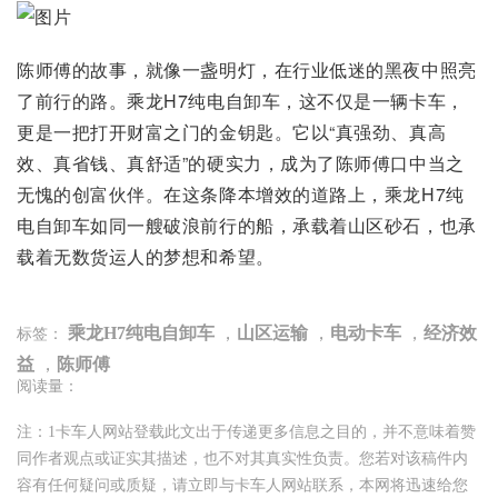
陈师傅的故事，就像一盏明灯，在行业低迷的黑夜中照亮
了前行的路。乘龙H7纯电自卸车，这不仅是一辆卡车，
更是一把打开财富之门的金钥匙。它以“真强劲、真高
效、真省钱、真舒适”的硬实力，成为了陈师傅口中当之
无愧的创富伙伴。在这条降本增效的道路上，乘龙H7纯
电自卸车如同一艘破浪前行的船，承载着山区砂石，也承
载着无数货运人的梦想和希望。
乘龙H7纯电自卸车
，
山区运输
，
电动卡车
，
经济效
标签：
益
，
陈师傅
阅读量：
注：1卡车人网站登载此文出于传递更多信息之目的，并不意味着赞
同作者观点或证实其描述，也不对其真实性负责。您若对该稿件内
容有任何疑问或质疑，请立即与卡车人网站联系，本网将迅速给您