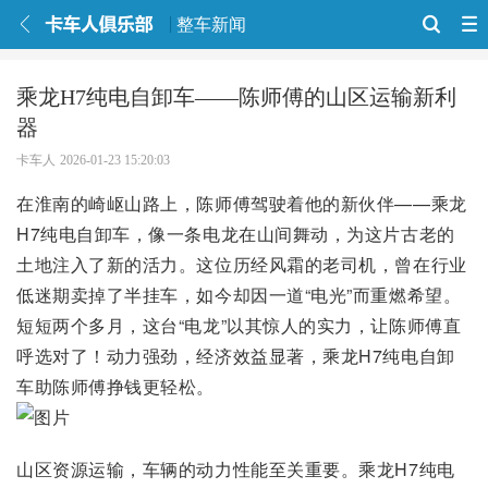
整车新闻
乘龙H7纯电自卸车——陈师傅的山区运输新利
器
卡车人
2026-01-23 15:20:03
在淮南的崎岖山路上，陈师傅驾驶着他的新伙伴——乘龙
H7纯电自卸车，像一条电龙在山间舞动，为这片古老的
土地注入了新的活力。这位历经风霜的老司机，曾在行业
低迷期卖掉了半挂车，如今却因一道“电光”而重燃希望。
短短两个多月，这台“电龙”以其惊人的实力，让陈师傅直
呼选对了！动力强劲，经济效益显著，乘龙H7纯电自卸
车助陈师傅挣钱更轻松。
山区资源运输，车辆的动力性能至关重要。乘龙H7纯电