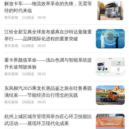
解放卡车——物流效率革命的先锋，无需等
待的时代来临
整车新闻
252
阅读
08-06
江铃全新宝典全球发布盛典在沙特达曼隆重
举行——品牌国际化进程的重要突破
整车新闻
624
阅读
08-05
重卡界颜值革命——浅白色调与智能系统提
升长途驾驶体验
整车新闻
324
阅读
08-05
东风柳汽2025乘龙长测品鉴之旅在吐鲁番圆
满结束——节能经济出行理念的实践
整车新闻
296
阅读
08-05
杭州上城区城市管理局举办匠心环卫技能比
武活动——展现环卫现代化成果