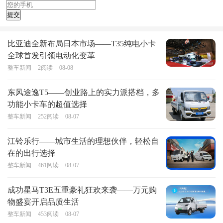
比亚迪全新布局日本市场——T35纯电小卡
全球首发引领电动化变革
整车新闻
2
阅读
08-08
东风途逸T5——创业路上的实力派搭档，多
功能小卡车的超值选择
整车新闻
252
阅读
08-07
江铃乐行——城市生活的理想伙伴，轻松自
在的出行选择
整车新闻
461
阅读
08-07
成功星马T3E五重豪礼狂欢来袭——万元购
物盛宴开启品质生活
整车新闻
453
阅读
08-07