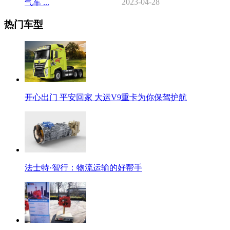
2023-04-28
气车 ...
热门车型
开心出门 平安回家 大运V9重卡为你保驾护航
法士特·智行：物流运输的好帮手