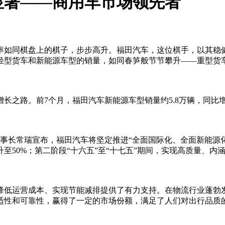
显著——商用车市场领先者
率如同棋盘上的棋子，步步高升。福田汽车，这位棋手，以其稳
货车和新能源车型的销量，如同春笋般节节攀升——重型货车销量78
路。前7个月，福田汽车新能源车型销量约5.8万辆，同比增长1
，董事长常瑞宣布，福田汽车将坚定推进“全面国际化、全面新能
升至50%；第二阶段“十六五”至“十七五”期间，实现高质量、
降低运营成本、实现节能减排提供了有力支持。在物流行业蓬勃
适性和可靠性，赢得了一定的市场份额，满足了人们对出行品质