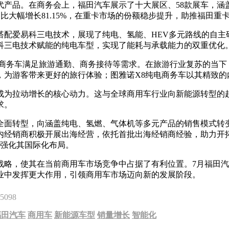
代产品。在商务会上，福田汽车展示了十大展区、58款展车，涵
同比大幅增长81.15%，在重卡市场的份额稳步提升，助推福田重
等，搭配爱易科三电技术，展现了纯电、氢能、HEV多元路线的自
科三电技术赋能的纯电车型，实现了能耗与承载能力的双重优化
电商务车满足旅游通勤、商务接待等需求。在旅游行业复苏的当下
，为游客带来更好的旅行体验；图雅诺X8纯电商务车以其精致的
成为拉动增长的核心动力。这与全球商用车行业向新能源转型的
求。
全面转型，向涵盖纯电、氢燃、气体机等多元产品的销售模式转
经销商积极开展出海经营，依托首批出海经销商经验，助力开拓新
步强化其国际化布局。
略，使其在当前商用车市场竞争中占据了有利位置。7月福田汽车
业中发挥更大作用，引领商用车市场迈向新的发展阶段。
5098
福田汽车
商用车
新能源车型
销量增长
智能化