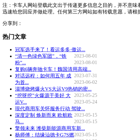
注：卡车人网站登载此文出于传递更多信息之目的，并不意味
迅速给您回应并做处理。任何第三方网站如有转载意愿，请根
分享到：
热门文章
冠军选手来了！看运多多·傲运...
2023-08-01
“清一色绿色军团”，“铁
2023-08-01
粉”...
复购6辆奔驰卡车！魏国清用高端...
2023-07-31
对话远程：如何用五年 成
2023-06-02
为首...
淄博烧烤爆火VS大运V9热销的密...
2023-05-25
“挖呀挖”火爆源于美好 大
2023-05-24
运V...
现代商用车关怀服务行动 驾驶...
2023-05-15
深度定制 焕新而来 欧航欧
2023-05-15
马...
擎领未来 潍柴新能源商用车新...
2023-05-15
杨师傅：结缘汕德卡G7S燃