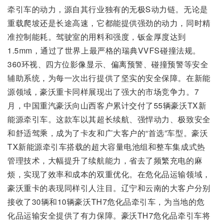
牵引车的动力，源自其行业独有的无极S动力链。无论是
重载爬坡还是长途高速，它都能提供强劲的动力，同时精
准控制能耗。驾驶室的用料和强度，钣金厚度达到
1.5mm，通过了世界上最严格的瑞典VVFS碰撞法规。
360环视、四方位影像显示、偏离预警、碰撞预警等安全
辅助系统，为每一次出行提供了坚实的安全保障。在新能
源领域，豪沃重卡同样展现出了强大的市场竞争力。7
月，中国重汽豪沃向山西客户累计交付了55辆豪沃TX新
能源牵引车。这款车以其超长续航、强悍动力、极致安全
和舒适驾乘，成为了卡友和广大客户的“首选”车型。豪沃
TX新能源牵引车搭载的超大容量电池组和整车集成式热
管理技术，大幅提升了续航能力，省去了频繁充电的麻
烦，实现了效率和成本的双重优化。在危化品运输领域，
豪沃重卡的表现同样引人注目。辽宁和云南的大客户分别
接收了30辆和10辆豪沃TH7危化品牵引车，为当地的危
化品运输安全提供了有力保障。豪沃TH7危化品牵引车将