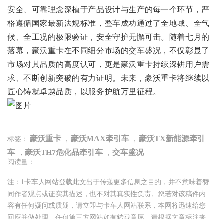
安全、可靠理念深植于产品设计与生产的每一个环节，严
格遵循国家最新法规标准，整车成功通过了全地域、全气
候、全工况的极限验证，安全守护无懈可击。随着七月的
落幕，豪沃重卡在不同细分市场的交车盛况，不仅彰显了
市场对其品质的高度认可，更是豪沃重卡持续深耕用户需
求、不断创新突破的有力证明。未来，豪沃重卡将继续以
匠心铸就卓越品质，以服务护航万里征程。
豪沃重卡
，
豪沃MAX牵引车
，
豪沃TX新能源牵引
标签：
车
，
豪沃TH7危化品牵引车
，
交车盛况
阅读量：
注：1卡车人网站登载此文出于传递更多信息之目的，并不意味着赞
同作者观点或证实其描述，也不对其真实性负责。您若对该稿件内
容有任何疑问或质疑，请立即与卡车人网站联系，本网将迅速给您
回应并做处理。任何第三方网站如有转载意愿，请根据文章标注来