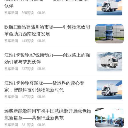
伙伴
整车新闻
568
阅读
08-08
欧航H新品登陆川渝市场——引领物流效能
革命助力西南经济发展
整车新闻
443
阅读
08-08
江淮1卡骏铃A7锐康动力——创业路上的强
劲引擎与梦想伙伴
整车新闻
337
阅读
08-08
江淮1卡帅铃尊耀版——货运界的读心专
家，智能科技引领物流新时代
整车新闻
487
阅读
08-08
潍柴新能源商用车携手国慧绿源开启绿色物
流新篇章——共创行业新典范
整车新闻
381
阅读
08-08