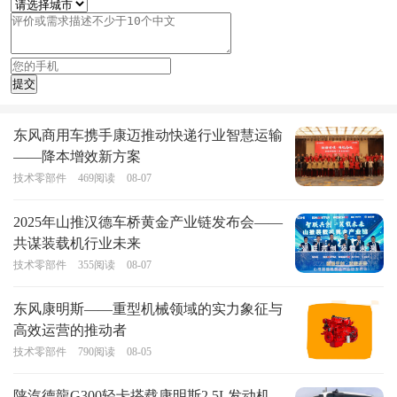
东风商用车携手康迈推动快递行业智慧运输
——降本增效新方案
技术零部件
469
阅读
08-07
2025年山推汉德车桥黄金产业链发布会——
共谋装载机行业未来
技术零部件
355
阅读
08-07
东风康明斯——重型机械领域的实力象征与
高效运营的推动者
技术零部件
790
阅读
08-05
陕汽德龍G300轻卡搭载康明斯2.5L发动机