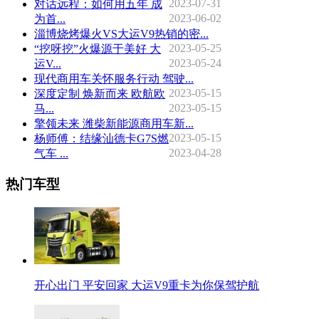
2023-07-31
对话远程：如何用五年 成
2023-06-02
为首...
淄博烧烤爆火VS大运V9热销的密...
2023-05-25
“挖呀挖”火爆源于美好 大
2023-05-24
运V...
现代商用车关怀服务行动 驾驶...
2023-05-15
深度定制 焕新而来 欧航欧
2023-05-15
马...
擎领未来 潍柴新能源商用车新...
2023-05-15
杨师傅：结缘汕德卡G7S燃
2023-04-28
气车 ...
热门车型
开心出门 平安回家 大运V9重卡为你保驾护航