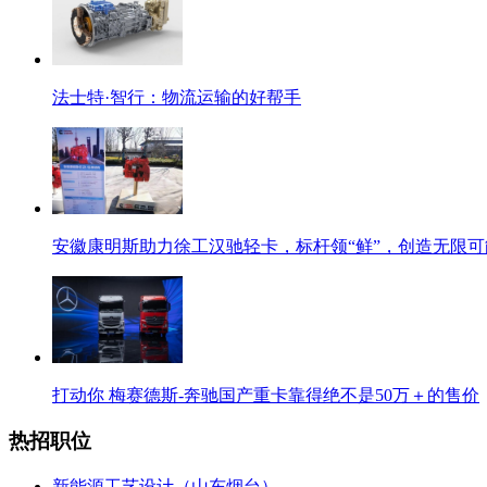
法士特·智行：物流运输的好帮手
安徽康明斯助力徐工汉驰轻卡，标杆领“鲜”，创造无限可
打动你 梅赛德斯-奔驰国产重卡靠得绝不是50万＋的售价
热招职位
新能源工艺设计（山东烟台）