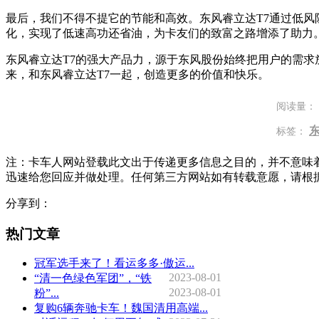
最后，我们不得不提它的节能和高效。东风睿立达T7通过低风
化，实现了低速高功还省油，为卡友们的致富之路增添了助力
东风睿立达T7的强大产品力，源于东风股份始终把用户的需求
来，和东风睿立达T7一起，创造更多的价值和快乐。
阅读量：
标签：
注：卡车人网站登载此文出于传递更多信息之目的，并不意味
迅速给您回应并做处理。任何第三方网站如有转载意愿，请根
分享到：
热门文章
冠军选手来了！看运多多·傲运...
2023-08-01
“清一色绿色军团”，“铁
2023-08-01
粉”...
复购6辆奔驰卡车！魏国清用高端...