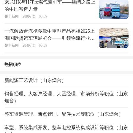
乘龙HK与H7Pro燃气牵引车——丝绸之路上
的中国智造力量
整车新闻
289
阅读
08-09
一汽解放青汽携多款中重型产品亮相2025上
海国际货运车辆展览会——引领物流行业绿
色转型
整车新闻
284
阅读
08-09
热招职位
新能源工艺设计（山东烟台）
销售经理、大客户经理、大区经理、市场分析等职位（山东
烟台）
整车资源管理、断点管理、配件技术等职位（山东烟台）
车型、系统集成开发、整车电控系统集成设计等职位（山东