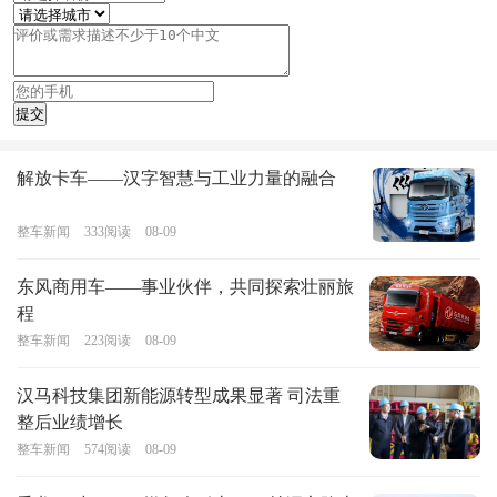
解放卡车——汉字智慧与工业力量的融合
整车新闻
333
阅读
08-09
东风商用车——事业伙伴，共同探索壮丽旅
程
整车新闻
223
阅读
08-09
汉马科技集团新能源转型成果显著 司法重
整后业绩增长
整车新闻
574
阅读
08-09