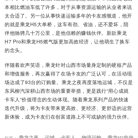
本相比燃油车低了许多，对于从事资源运输的从业者来说
太合适了。另一位从事快递运输多年的卡友感慨道，他开
的就是乘龙H5大单桥，这车有劲、省油，还不爱坏，陪
伴他驰骋几十万公里，是他信赖的赚钱伙伴。新款乘龙
H7 Pro和乘龙H5燃气版更加高效经济，让他萌生了换车
的念头。
伴随着欢声笑语，乘龙针对山西市场量身定制的硬核产品
和增值服务，再次赢得了在场卡友的广泛认可，在活动现
场达成了93台的订购量。乘龙之夜再度落地运城，不仅是
东风柳汽深耕山西市场的重要举措，更是践行“用心成就
卡车人”价值理念的生动体现。随着乘龙系列产品的快速
迭代升级，将为卡友带来更高效、更经济、更舒适的运营
新体验，成为卡友们在创富道路上不可或缺的强力伙伴。
乘龙之夜
，
运城
，
卡车人
，
物流运输
，
乘龙H5电动