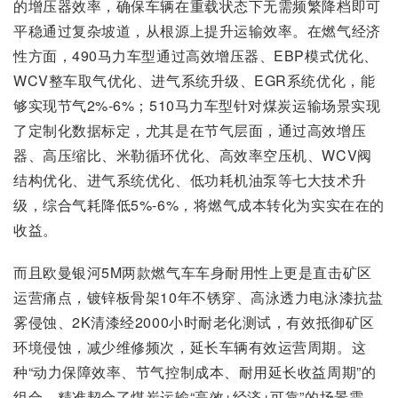
的增压器效率，确保车辆在重载状态下无需频繁降档即可
平稳通过复杂坡道，从根源上提升运输效率。在燃气经济
性方面，490马力车型通过高效增压器、EBP模式优化、
WCV整车取气优化、进气系统升级、EGR系统优化，能
够实现节气2%-6%；510马力车型针对煤炭运输场景实现
了定制化数据标定，尤其是在节气层面，通过高效增压
器、高压缩比、米勒循环优化、高效率空压机、WCV阀
结构优化、进气系统优化、低功耗机油泵等七大技术升
级，综合气耗降低5%-6%，将燃气成本转化为实实在在的
收益。
而且欧曼银河5M两款燃气车车身耐用性上更是直击矿区
运营痛点，镀锌板骨架10年不锈穿、高泳透力电泳漆抗盐
雾侵蚀、2K清漆经2000小时耐老化测试，有效抵御矿区
环境侵蚀，减少维修频次，延长车辆有效运营周期。这
种“动力保障效率、节气控制成本、耐用延长收益周期”的
组合，精准契合了煤炭运输“高效+经济+可靠”的场景需