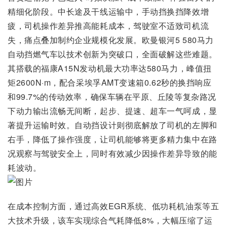
精细化阶段。中长途及干线运输中，手动挡换挡降效增
疲，司机操作差异推高能耗成本，驾驶室不适致司机流
失，痛点叠加制约企业规模化发展。欧曼银河5 580马力
自动挡燃气车以技术创新为突破口，全面破解这些难题。
其搭载的福康A15N发动机最大功率达580马力，峰值扭
矩2600N·m，配合采埃孚AMT变速箱0.62秒的换挡响应
和99.7%的传动效率，确保车辆在平原、丘陵等复杂路况
下动力输出流畅无间断，起步、提速、超车一气呵成，显
著提升运输时效。自动挡设计则彻底解放了司机的左脚和
右手，降低了操作强度，让司机能够将更多精力集中在路
况观察与驾驶安全上，同时有效减少因操作差异导致的能
耗波动。
在成本控制方面，通过高效EGR系统、低功耗机油泵等五
大技术升级，该车实现综合气耗降低8%，大幅压缩了运