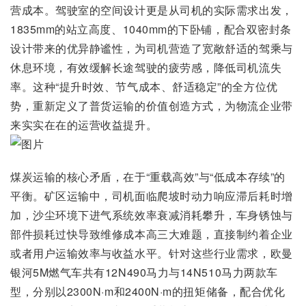
营成本。驾驶室的空间设计更是从司机的实际需求出发，
1835mm的站立高度、1040mm的下卧铺，配合双密封条
设计带来的优异静谧性，为司机营造了宽敞舒适的驾乘与
休息环境，有效缓解长途驾驶的疲劳感，降低司机流失
率。这种“提升时效、节气成本、舒适稳定”的全方位优
势，重新定义了普货运输的价值创造方式，为物流企业带
来实实在在的运营收益提升。
煤炭运输的核心矛盾，在于“重载高效”与“低成本存续”的
平衡。矿区运输中，司机面临爬坡时动力响应滞后耗时增
加，沙尘环境下进气系统效率衰减消耗攀升，车身锈蚀与
部件损耗过快导致维修成本高三大难题，直接制约着企业
或者用户运输效率与收益水平。针对这些行业需求，欧曼
银河5M燃气车共有12N490马力与14N510马力两款车
型，分别以2300N·m和2400N·m的扭矩储备，配合优化