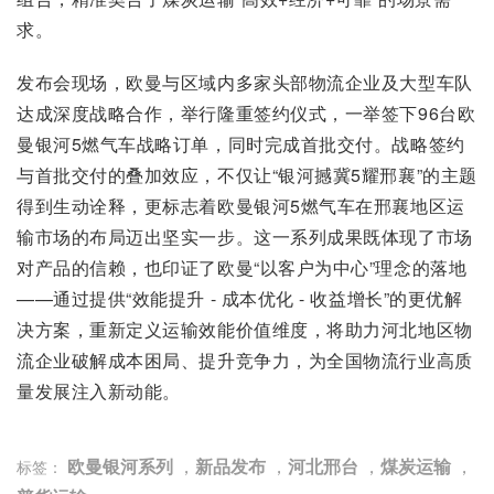
求。
发布会现场，欧曼与区域内多家头部物流企业及大型车队
达成深度战略合作，举行隆重签约仪式，一举签下96台欧
曼银河5燃气车战略订单，同时完成首批交付。战略签约
与首批交付的叠加效应，不仅让“银河撼冀5耀邢襄”的主题
得到生动诠释，更标志着欧曼银河5燃气车在邢襄地区运
输市场的布局迈出坚实一步。这一系列成果既体现了市场
对产品的信赖，也印证了欧曼“以客户为中心”理念的落地
——通过提供“效能提升 - 成本优化 - 收益增长”的更优解
决方案，重新定义运输效能价值维度，将助力河北地区物
流企业破解成本困局、提升竞争力，为全国物流行业高质
量发展注入新动能。
欧曼银河系列
，
新品发布
，
河北邢台
，
煤炭运输
，
标签：