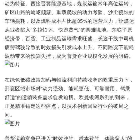
动为特征。西接晋冀能源基地，煤炭运输常年高位运转，
矿区山路的崎岖颠簸、重载爬坡的动力考验、沙尘侵蚀的
车辆损耗，以及燃料成本占比超35%的运营压力，让煤运
从业者陷入“多拉怕坏、快跑费气”的两难境地。东联平原
经济带，百货、工业制品运输需求旺盛，长途干线中司机
疲劳驾驶导致的时效损失引发成本上升、不同路况下能耗
波动带来的预算失控，成为普货企业规模化发展的阻碍。
在绿色低碳政策加码与物流利润持续收窄的双重压力下，
邢襄区域市场对“动力强劲、能耗更低、可靠耐用、驾乘
舒适”的运输装备需求愈发迫切。欧曼银河系列的到来，
正是精准锚定这些痛点，以技术创新回应行业的破局之
问。
普货运输竞争已进入“时效决胜、成本致胜、体验留人”的