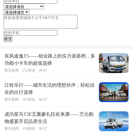
东风途逸T5——创业路上的实力派搭档，多
功能小卡车的超值选择
整车新闻
252
阅读
08-07
江铃乐行——城市生活的理想伙伴，轻松自
在的出行选择
整车新闻
461
阅读
08-07
成功星马T3E五重豪礼狂欢来袭——万元购
物盛宴开启品质生活
整车新闻
410
阅读
08-07